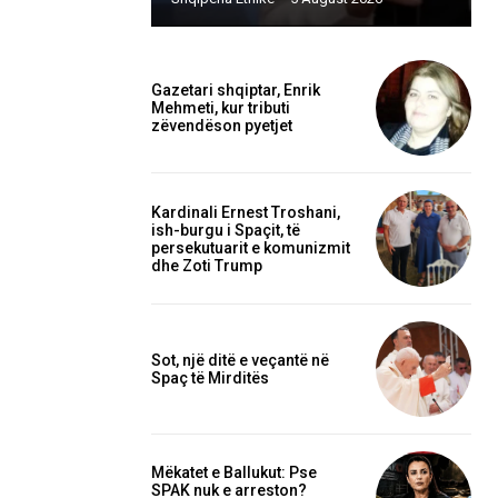
Gazetari shqiptar, Enrik
Mehmeti, kur tributi
zëvendëson pyetjet
Kardinali Ernest Troshani,
ish-burgu i Spaçit, të
persekutuarit e komunizmit
dhe Zoti Trump
Sot, një ditë e veçantë në
Spaç të Mirditës
Mëkatet e Ballukut: Pse
SPAK nuk e arreston?