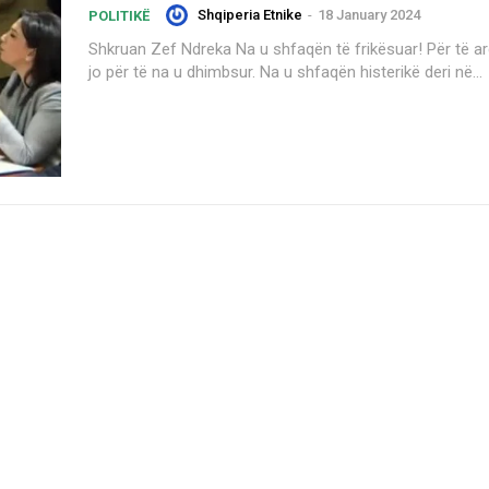
Shqiperia Etnike
-
18 January 2024
POLITIKË
Shkruan Zef Ndreka Na u shfaqën të frikësuar! Për të ardhur keq, por
jo për të na u dhimbsur. Na u shfaqën histerikë deri në...