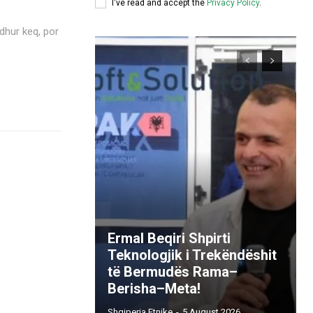
I've read and accept the
Privacy Policy
.
Ermal Beqiri Shpirti
Teknologjik i Trekëndëshit
të Bermudës Rama–
Berisha–Meta!
Shqiperia Etnike
-
5 August 2026