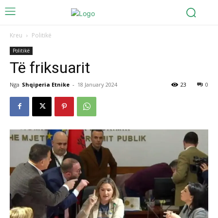
Kreu
Politikë
Politikë
Të friksuarit
Nga
Shqiperia Etnike
-
18 January 2024
23
0