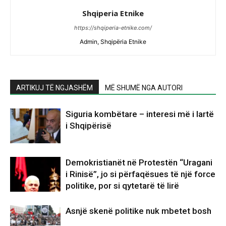
Shqiperia Etnike
https://shqiperia-etnike.com/
Admin, Shqipëria Etnike
ARTIKUJ TË NGJASHËM
MË SHUMË NGA AUTORI
Siguria kombëtare – interesi më i lartë
i Shqipërisë
Demokristianët në Protestën “Uragani
i Rinisë”, jo si përfaqësues të një force
politike, por si qytetarë të lirë
Asnjë skenë politike nuk mbetet bosh