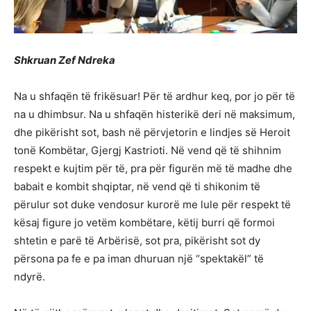
Shkruan Zef Ndreka
Na u shfaqën të frikësuar! Për të ardhur keq, por jo për të
na u dhimbsur. Na u shfaqën histerikë deri në maksimum,
dhe pikërisht sot, bash në përvjetorin e lindjes së Heroit
tonë Kombëtar, Gjergj Kastrioti. Në vend që të shihnim
respekt e kujtim për të, pra për figurën më të madhe dhe
babait e kombit shqiptar, në vend që ti shikonim të
përulur sot duke vendosur kurorë me lule për respekt të
kësaj figure jo vetëm kombëtare, këtij burri që formoi
shtetin e parë të Arbërisë, sot pra, pikërisht sot dy
përsona pa fe e pa iman dhuruan një “spektakël” të
ndyrë.