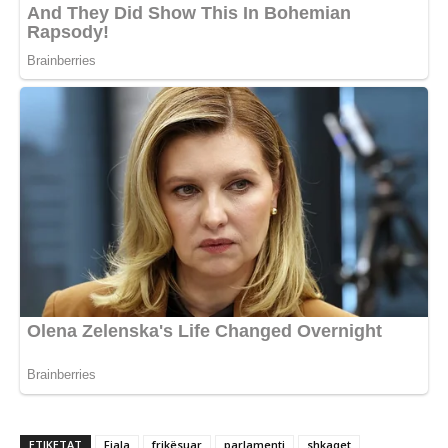
ETIKETAT
Fjala
frikësuar
parlamenti
shkaqet