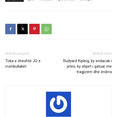
Artikulli paraprak
Artikulli tjetër
Toka e sheshtë JO e
Rudyard Kipling, ky endacak i
rrumbullakët
jetës, ky shpirt i gatuar me
tragjizëm dhe ëndrra