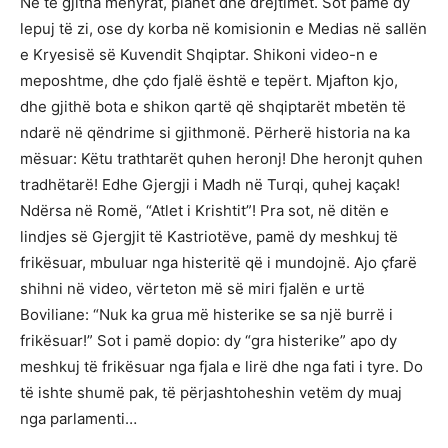
Në të gjitha mënyrat, planet dhe drejtimet. Sot pamë dy
lepuj të zi, ose dy korba në komisionin e Medias në sallën
e Kryesisë së Kuvendit Shqiptar. Shikoni video-n e
meposhtme, dhe çdo fjalë është e tepërt. Mjafton kjo,
dhe gjithë bota e shikon qartë që shqiptarët mbetën të
ndarë në qëndrime si gjithmonë. Përherë historia na ka
mësuar: Këtu trathtarët quhen heronj! Dhe heronjt quhen
tradhëtarë! Edhe Gjergji i Madh në Turqi, quhej kaçak!
Ndërsa në Romë, “Atlet i Krishtit”! Pra sot, në ditën e
lindjes së Gjergjit të Kastriotëve, pamë dy meshkuj të
frikësuar, mbuluar nga histeritë që i mundojnë. Ajo çfarë
shihni në video, vërteton më së miri fjalën e urtë
Boviliane: “Nuk ka grua më histerike se sa një burrë i
frikësuar!” Sot i pamë dopio: dy “gra histerike” apo dy
meshkuj të frikësuar nga fjala e lirë dhe nga fati i tyre. Do
të ishte shumë pak, të përjashtoheshin vetëm dy muaj
nga parlamenti…