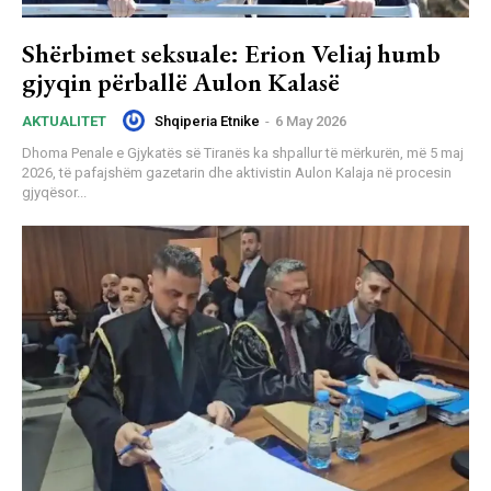
Shërbimet seksuale: Erion Veliaj humb
gjyqin përballë Aulon Kalasë
Shqiperia Etnike
-
6 May 2026
AKTUALITET
Dhoma Penale e Gjykatës së Tiranës ka shpallur të mërkurën, më 5 maj
2026, të pafajshëm gazetarin dhe aktivistin Aulon Kalaja në procesin
gjyqësor...