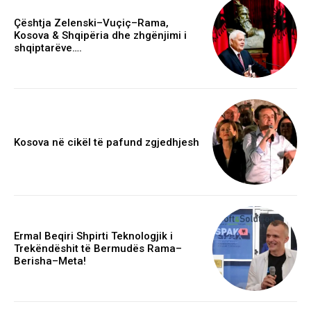
Çështja Zelenski–Vuçiç–Rama,
Kosova & Shqipëria dhe zhgënjimi i
shqiptarëve….
Kosova në cikël të pafund zgjedhjesh
Ermal Beqiri Shpirti Teknologjik i
Trekëndëshit të Bermudës Rama–
Berisha–Meta!