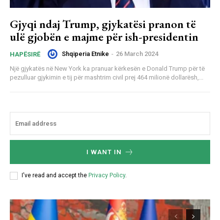
Gjyqi ndaj Trump, gjykatësi pranon të
ulë gjobën e majme për ish-presidentin
Shqiperia Etnike
-
26 March 2024
HAPËSIRË
Një gjykatës në New York ka pranuar kërkesën e Donald Trump për të
pezulluar gjykimin e tij për mashtrim civil prej 464 milionë dollarësh,...
I WANT IN
I've read and accept the
Privacy Policy
.