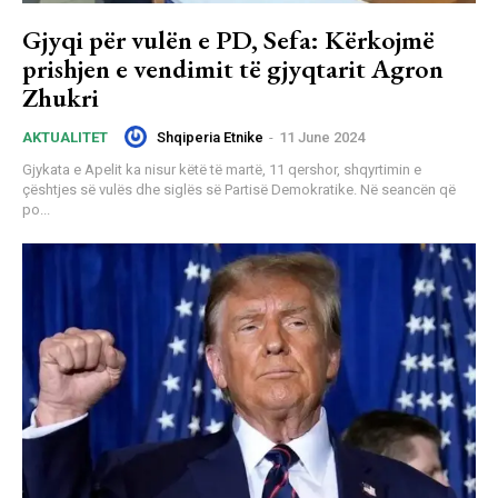
Gjyqi për vulën e PD, Sefa: Kërkojmë
prishjen e vendimit të gjyqtarit Agron
Zhukri
Shqiperia Etnike
-
11 June 2024
AKTUALITET
Gjykata e Apelit ka nisur këtë të martë, 11 qershor, shqyrtimin e
çështjes së vulës dhe siglës së Partisë Demokratike. Në seancën që
po...