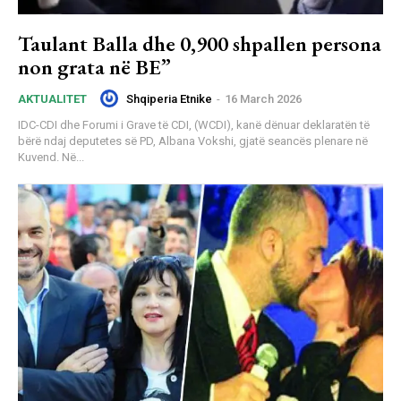
Taulant Balla dhe 0,900 shpallen persona
non grata në BE”
Shqiperia Etnike
-
16 March 2026
AKTUALITET
IDC-CDI dhe Forumi i Grave të CDI, (WCDI), kanë dënuar deklaratën të
bërë ndaj deputetes së PD, Albana Vokshi, gjatë seancës plenare në
Kuvend. Në...