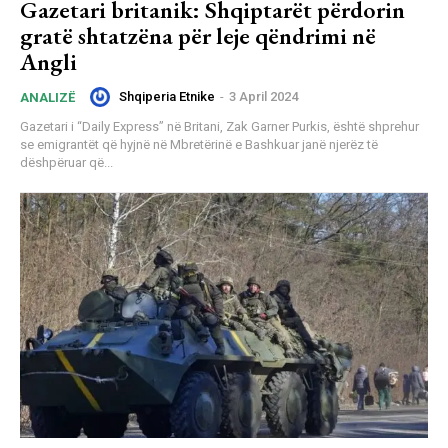
Gazetari britanik: Shqiptarët përdorin
gratë shtatzëna për leje qëndrimi në
Angli
Shqiperia Etnike
-
3 April 2024
ANALIZË
Gazetari i “Daily Express” në Britani, Zak Garner Purkis, është shprehur
se emigrantët që hyjnë në Mbretërinë e Bashkuar janë njerëz të
dëshpëruar që...