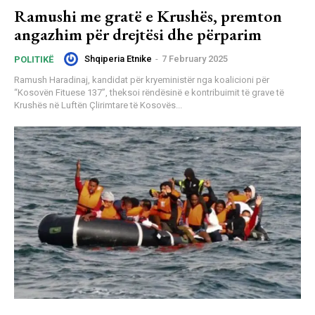
Ramushi me gratë e Krushës, premton
angazhim për drejtësi dhe përparim
Shqiperia Etnike
-
7 February 2025
POLITIKË
Ramush Haradinaj, kandidat për kryeministër nga koalicioni për
“Kosovën Fituese 137”, theksoi rëndësinë e kontribuimit të grave të
Krushës në Luftën Çlirimtare të Kosovës...