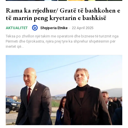
Rama ka rrjedhur/ Gratë të bashkohen e
të marrin peng kryetarin e bashkisë
Shqiperia Etnike
-
22 April 2025
AKTUALITET
Teksa po zhvillon një takim me operatorë dhe biznese të turizmit nga
Përmeti dhe Gjirokastra, njëra prej tyre ka shprehur shqetësimin për
inertet që...