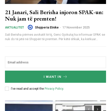
21 Janari, Sali Berisha injoron SPAK-un:
Nuk jam të premten!
Shqiperia Etnike
-
17 November 2025
AKTUALITET
Sali Berisha përmes avokatit të tij, Genc Gjokutaj ka informuar SPAK se
nuk do të jetë në Shqipëri të premten. Për këtë shkak, ka kërkuar...
I WANT IN
I've read and accept the
Privacy Policy
.