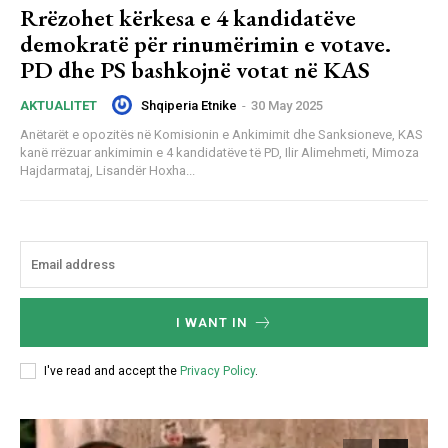
Rrëzohet kërkesa e 4 kandidatëve
demokratë për rinumërimin e votave.
PD dhe PS bashkojnë votat në KAS
Shqiperia Etnike
-
30 May 2025
AKTUALITET
Anëtarët e opozitës në Komisionin e Ankimimit dhe Sanksioneve, KAS
kanë rrëzuar ankimimin e 4 kandidatëve të PD, Ilir Alimehmeti, Mimoza
Hajdarmataj, Lisandër Hoxha...
I WANT IN
I've read and accept the
Privacy Policy
.