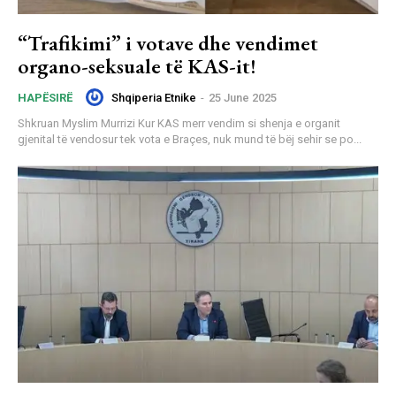
“Trafikimi” i votave dhe vendimet
organo-seksuale të KAS-it!
Shqiperia Etnike
-
25 June 2025
HAPËSIRË
Shkruan Myslim Murrizi Kur KAS merr vendim si shenja e organit
gjenital të vendosur tek vota e Braçes, nuk mund të bëj sehir se po...