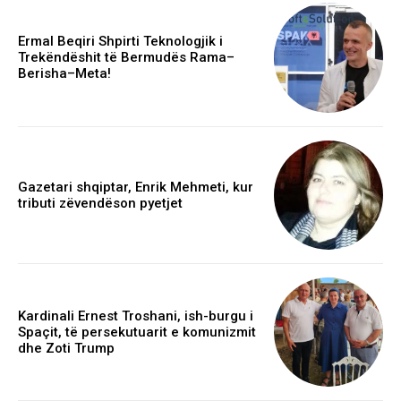
Ermal Beqiri Shpirti Teknologjik i
Trekëndëshit të Bermudës Rama–
Berisha–Meta!
Gazetari shqiptar, Enrik Mehmeti, kur
tributi zëvendëson pyetjet
Kardinali Ernest Troshani, ish-burgu i
Spaçit, të persekutuarit e komunizmit
dhe Zoti Trump