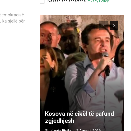
I've read and accept the
Privacy Policy
.
 ka sjellë për
Kosova në cikël të pafund
zgjedhjesh
Shqiperia Etnike
-
7 August 2026