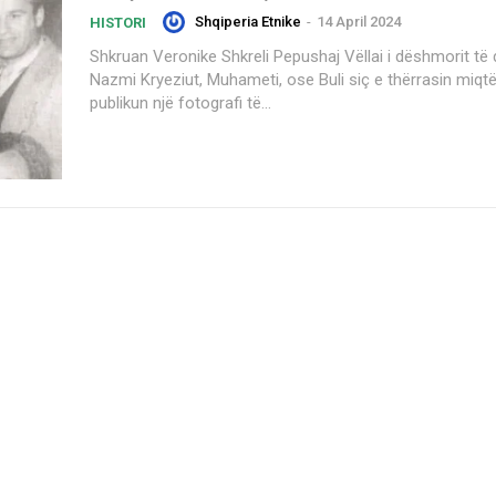
Shqiperia Etnike
-
14 April 2024
HISTORI
Shkruan Veronike Shkreli Pepushaj Vëllai i dëshmorit të demokracisë
Nazmi Kryeziut, Muhameti, ose Buli siç e thërrasin miqtë,
publikun një fotografi të...