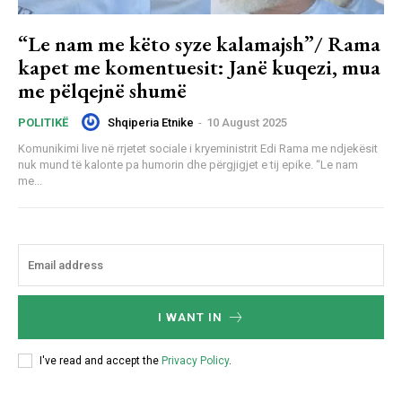
“Le nam me këto syze kalamajsh”/ Rama
kapet me komentuesit: Janë kuqezi, mua
me pëlqejnë shumë
Shqiperia Etnike
-
10 August 2025
POLITIKË
Komunikimi live në rrjetet sociale i kryeministrit Edi Rama me ndjekësit
nuk mund të kalonte pa humorin dhe përgjigjet e tij epike. “Le nam
me...
I WANT IN
I've read and accept the
Privacy Policy
.