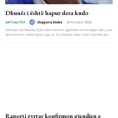
Dhunës i është hapur dera kudo
Shqiperia Etnike
-
29 October 2025
AKTUALITET
Shkruan Zef Ndreka (Çdo ditë mund të zgjohemi me të njejtin lajm, çdo
ditë mund të vdesë diçka nga ne. Kur brenda disa orësh ndodhin tre...
Raporti zyrtar konfirmon gjendjen e