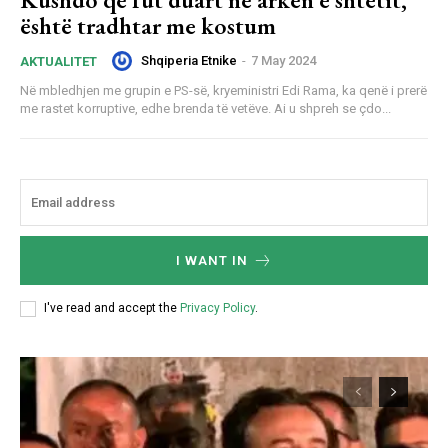
është tradhtar me kostum
Shqiperia Etnike
-
7 May 2024
AKTUALITET
Në mbledhjen me grupin e PS-së, kryeministri Edi Rama, ka qenë i prerë
me rastet korruptive, edhe brenda të vetëve. Ai u shpreh se çdo...
I WANT IN
I've read and accept the
Privacy Policy
.