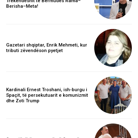
Trekëndëshit të Bermudës Rama–
Berisha–Meta!
Gazetari shqiptar, Enrik Mehmeti, kur
tributi zëvendëson pyetjet
Kardinali Ernest Troshani, ish-burgu i
Spaçit, të persekutuarit e komunizmit
dhe Zoti Trump