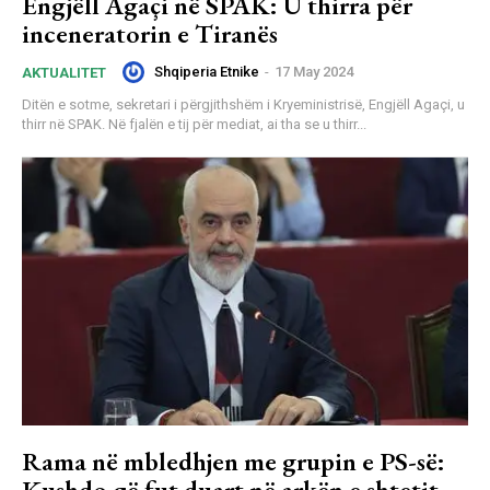
Engjëll Agaçi në SPAK: U thirra për
inceneratorin e Tiranës
Shqiperia Etnike
-
17 May 2024
AKTUALITET
Ditën e sotme, sekretari i përgjithshëm i Kryeministrisë, Engjëll Agaçi, u
thirr në SPAK. Në fjalën e tij për mediat, ai tha se u thirr...
Rama në mbledhjen me grupin e PS-së:
Kushdo që fut duart në arkën e shtetit,