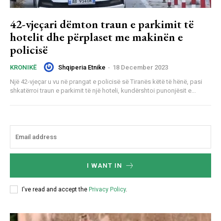
42-vjeçari dëmton traun e parkimit të
hotelit dhe përplaset me makinën e
policisë
Shqiperia Etnike
-
18 December 2023
KRONIKË
Një 42-vjeçar u vu në prangat e policisë së Tiranës këtë të hënë, pasi
shkatërroi traun e parkimit të një hoteli, kundërshtoi punonjësit e...
I WANT IN
I've read and accept the
Privacy Policy
.