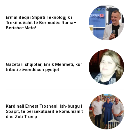
Ermal Beqiri Shpirti Teknologjik i
Trekëndëshit të Bermudës Rama–
Berisha–Meta!
Gazetari shqiptar, Enrik Mehmeti, kur
tributi zëvendëson pyetjet
Kardinali Ernest Troshani, ish-burgu i
Spaçit, të persekutuarit e komunizmit
dhe Zoti Trump