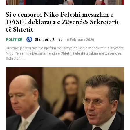
Si e censuroi Niko Peleshi mesazhin e
DASH, deklarata e Zëvendës Sekretarit
të Shtetit
Shqiperia Etnike
-
6 February 2026
POLITIKË
Kuvendi postoi sot një njoftim për shtyp në lidhje me takimin e kryetarit
Niko Peleshi në Departamentin e Shtetit. Peleshi u takua me Zëvendës
Sekretarin...