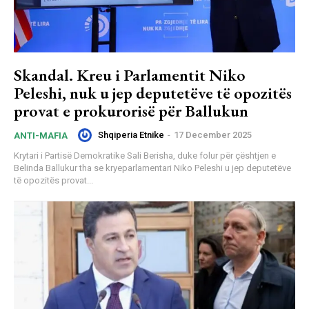
Skandal. Kreu i Parlamentit Niko
Peleshi, nuk u jep deputetëve të opozitës
provat e prokurorisë për Ballukun
Shqiperia Etnike
-
17 December 2025
ANTI-MAFIA
Krytari i Partisë Demokratike Sali Berisha, duke folur për çështjen e
Belinda Ballukur tha se kryeparlamentari Niko Peleshi u jep deputetëve
të opozitës provat...