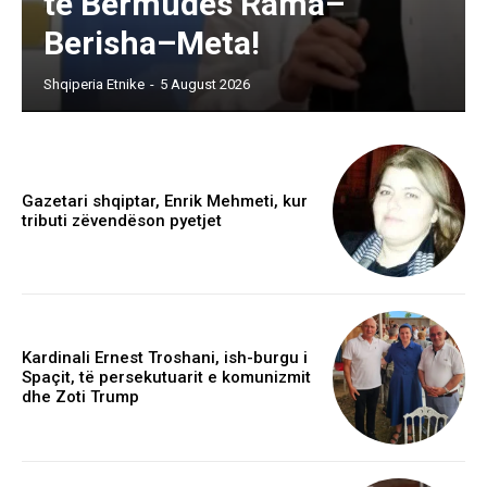
të Bermudës Rama–
Berisha–Meta!
Shqiperia Etnike
-
5 August 2026
Gazetari shqiptar, Enrik Mehmeti, kur
tributi zëvendëson pyetjet
Kardinali Ernest Troshani, ish-burgu i
Spaçit, të persekutuarit e komunizmit
dhe Zoti Trump