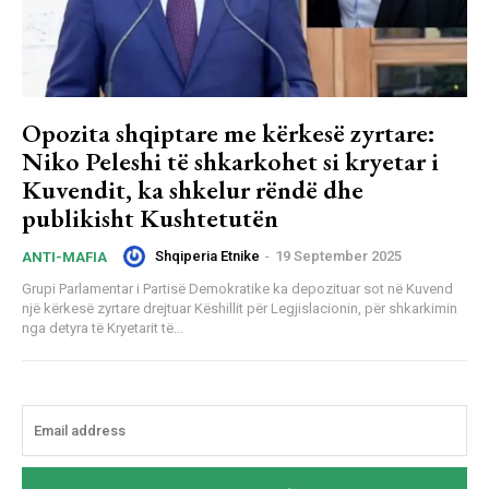
Opozita shqiptare me kërkesë zyrtare:
Niko Peleshi të shkarkohet si kryetar i
Kuvendit, ka shkelur rëndë dhe
publikisht Kushtetutën
Shqiperia Etnike
-
19 September 2025
ANTI-MAFIA
Grupi Parlamentar i Partisë Demokratike ka depozituar sot në Kuvend
një kërkesë zyrtare drejtuar Këshillit për Legjislacionin, për shkarkimin
nga detyra të Kryetarit të...