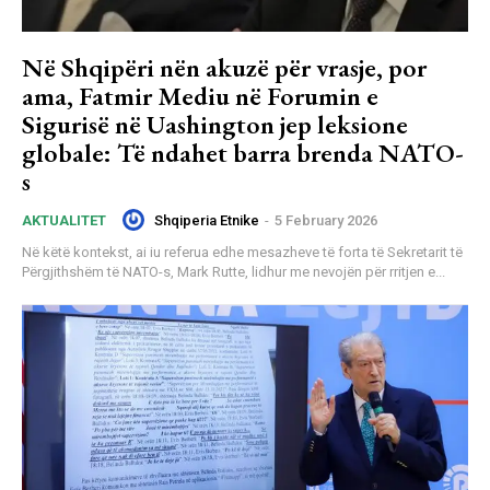
Në Shqipëri nën akuzë për vrasje, por
ama, Fatmir Mediu në Forumin e
Sigurisë në Uashington jep leksione
globale: Të ndahet barra brenda NATO-
s
Shqiperia Etnike
-
5 February 2026
AKTUALITET
Në këtë kontekst, ai iu referua edhe mesazheve të forta të Sekretarit të
Përgjithshëm të NATO-s, Mark Rutte, lidhur me nevojën për rritjen e...