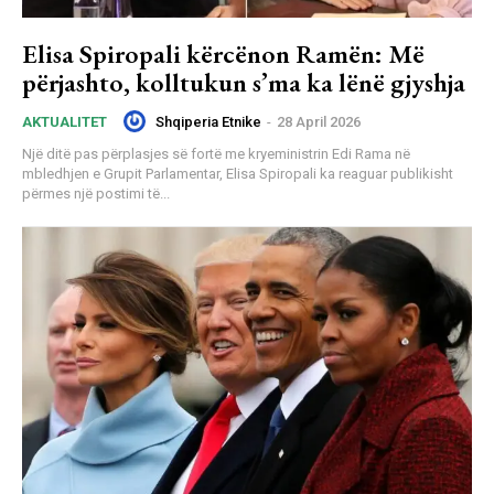
Elisa Spiropali kërcënon Ramën: Më
përjashto, kolltukun s’ma ka lënë gjyshja
Shqiperia Etnike
-
28 April 2026
AKTUALITET
Një ditë pas përplasjes së fortë me kryeministrin Edi Rama në
mbledhjen e Grupit Parlamentar, Elisa Spiropali ka reaguar publikisht
përmes një postimi të...