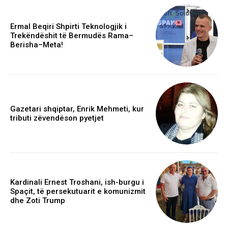
Ermal Beqiri Shpirti Teknologjik i
Trekëndëshit të Bermudës Rama–
Berisha–Meta!
Gazetari shqiptar, Enrik Mehmeti, kur
tributi zëvendëson pyetjet
Kardinali Ernest Troshani, ish-burgu i
Spaçit, të persekutuarit e komunizmit
dhe Zoti Trump