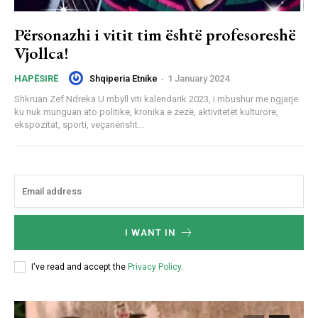
Përsonazhi i vitit tim është profesoreshë
Vjollca!
Shqiperia Etnike
-
1 January 2024
HAPËSIRË
Shkruan Zef Ndreka U mbyll viti kalendarik 2023, i mbushur me ngjarje
ku nuk munguan ato politike, kronika e zezë, aktivitetët kulturore,
ekspozitat, sporti, veçanërisht...
I WANT IN
I've read and accept the
Privacy Policy
.