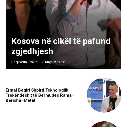
Kosova në cikël të pafund
zgjedhjesh
Shqiperia Etnike
-
7 August 2026
Ermal Beqiri Shpirti Teknologjik i
Trekëndëshit të Bermudës Rama–
Berisha–Meta!