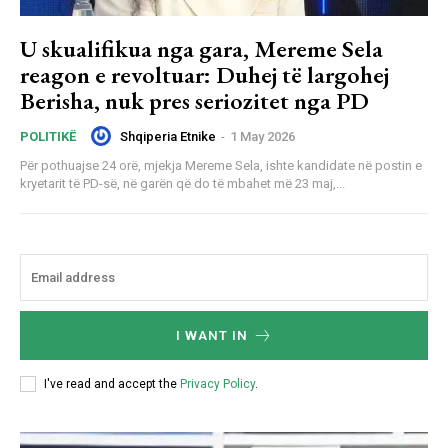
U skualifikua nga gara, Mereme Sela
reagon e revoltuar: Duhej të largohej
Berisha, nuk pres seriozitet nga PD
Shqiperia Etnike
-
1 May 2026
POLITIKË
Për pothuajse 24 orë, mjekja Mereme Sela, ishte kandidate në postin e
kryetarit të PD-së, në garën që do të mbahet më 23 maj,...
I WANT IN
I've read and accept the
Privacy Policy
.