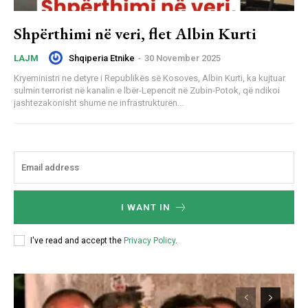
Shpërthimi në veri, flet Albin Kurti
Shqiperia Etnike
-
30 November 2025
LAJM
Kryeministri ne detyre i Republikës së Kosoves, Albin Kurti, ka kujtuar
sulmin terrorist në kanalin e lbër-Lepencit në Zubin-Potok, që ndikoi
jashtezakonisht shume ne infrastrukturën...
I WANT IN
I've read and accept the
Privacy Policy
.