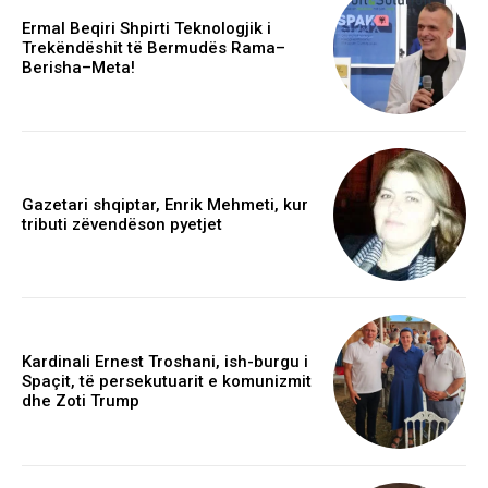
Ermal Beqiri Shpirti Teknologjik i
Trekëndëshit të Bermudës Rama–
Berisha–Meta!
Gazetari shqiptar, Enrik Mehmeti, kur
tributi zëvendëson pyetjet
Kardinali Ernest Troshani, ish-burgu i
Spaçit, të persekutuarit e komunizmit
dhe Zoti Trump