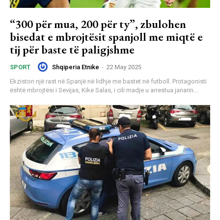
“300 për mua, 200 për ty”, zbulohen
bisedat e mbrojtësit spanjoll me miqtë e
tij për baste të paligjshme
Shqiperia Etnike
-
22 May 2025
SPORT
Ekziston një rast në Spanjë në lidhje me bastet në futboll. Protagonisti
është mbrojtësi i Sevijas, Kike Salas, i cili madje u arrestua janarin...