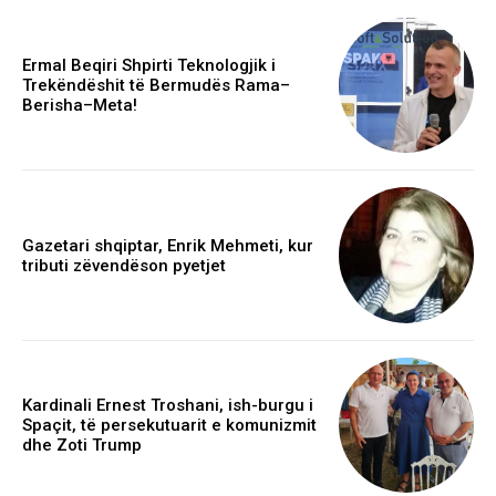
Ermal Beqiri Shpirti Teknologjik i
Trekëndëshit të Bermudës Rama–
Berisha–Meta!
Gazetari shqiptar, Enrik Mehmeti, kur
tributi zëvendëson pyetjet
Kardinali Ernest Troshani, ish-burgu i
Spaçit, të persekutuarit e komunizmit
dhe Zoti Trump