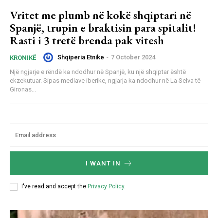
Vritet me plumb në kokë shqiptari në
Spanjë, trupin e braktisin para spitalit!
Rasti i 3 tretë brenda pak vitesh
Shqiperia Etnike
-
7 October 2024
KRONIKË
Një ngjarje e rëndë ka ndodhur në Spanjë, ku një shqiptar është
ekzekutuar. Sipas mediave iberike, ngjarja ka ndodhur në La Selva të
Gironas...
I WANT IN
I've read and accept the
Privacy Policy
.