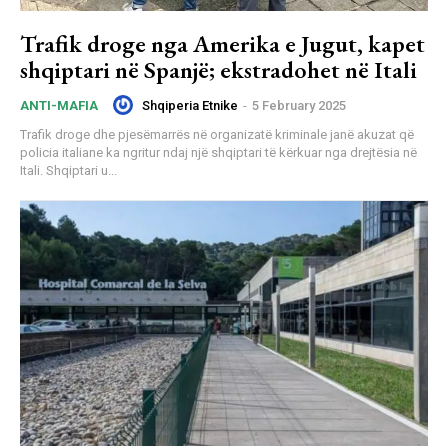
Trafik droge nga Amerika e Jugut, kapet
shqiptari në Spanjë; ekstradohet në Itali
Shqiperia Etnike
-
5 February 2025
ANTI-MAFIA
Trafik droge dhe pjesëmarrës në organizatë kriminale janë akuzat që
policia italiane ka ngritur ndaj një shqiptari të kërkuar nga drejtësia në
Itali. Shqiptari u...