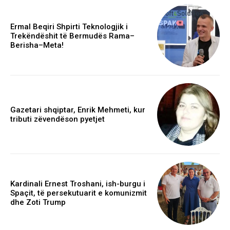
Ermal Beqiri Shpirti Teknologjik i
Trekëndëshit të Bermudës Rama–
Berisha–Meta!
Gazetari shqiptar, Enrik Mehmeti, kur
tributi zëvendëson pyetjet
Kardinali Ernest Troshani, ish-burgu i
Spaçit, të persekutuarit e komunizmit
dhe Zoti Trump