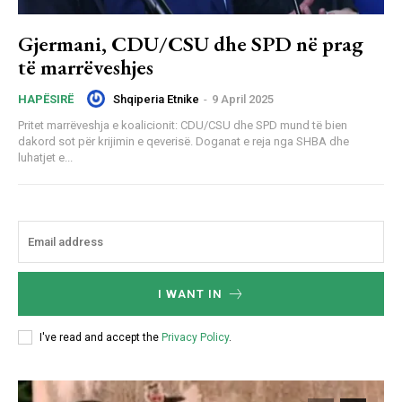
Gjermani, CDU/CSU dhe SPD në prag
të marrëveshjes
Shqiperia Etnike
-
9 April 2025
HAPËSIRË
Pritet marrëveshja e koalicionit: CDU/CSU dhe SPD mund të bien
dakord sot për krijimin e qeverisë. Doganat e reja nga SHBA dhe
luhatjet e...
I WANT IN
I've read and accept the
Privacy Policy
.