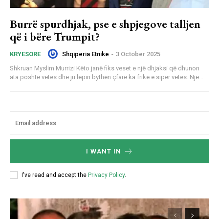
Burrë spurdhjak, pse e shpjegove talljen
që i bëre Trumpit?
Shqiperia Etnike
-
3 October 2025
KRYESORE
Shkruan Myslim Murrizi Këto janë fiks veset e një dhjaksi që dhunon
ata poshtë vetes dhe ju lëpin bythën çfarë ka frikë e sipër vetes. Një...
I WANT IN
I've read and accept the
Privacy Policy
.