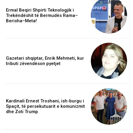
Ermal Beqiri Shpirti Teknologjik i
Trekëndëshit të Bermudës Rama–
Berisha–Meta!
Gazetari shqiptar, Enrik Mehmeti, kur
tributi zëvendëson pyetjet
Kardinali Ernest Troshani, ish-burgu i
Spaçit, të persekutuarit e komunizmit
dhe Zoti Trump