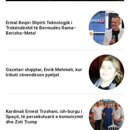
Ermal Beqiri Shpirti Teknologjik i
Trekëndëshit të Bermudës Rama–
Berisha–Meta!
Gazetari shqiptar, Enrik Mehmeti, kur
tributi zëvendëson pyetjet
Kardinali Ernest Troshani, ish-burgu i
Spaçit, të persekutuarit e komunizmit
dhe Zoti Trump