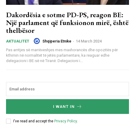
Dakordësia e sotme PD-PS, reagon BE:
Një parlament që funksionon mirë, është
thelbësor
Shqiperia Etnike
-
14 March 2024
AKTUALITET
Pas arritjes së marrëveshjes mes maxhorancës dhe opozitës për
kthimin në normalitet të jetës parlamentare, ka reaguar edhe
delegacioni i BE-së në Tiranë. Delegacioni i...
I WANT IN
I've read and accept the
Privacy Policy
.