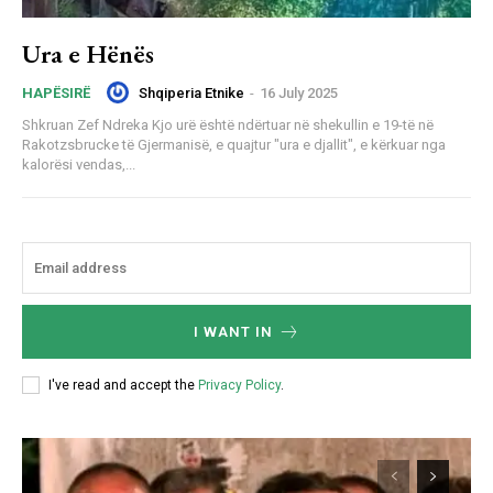
Ura e Hënës
Shqiperia Etnike
-
16 July 2025
HAPËSIRË
Shkruan Zef Ndreka Kjo urë është ndërtuar në shekullin e 19-të në
Rakotzsbrucke të Gjermanisë, e quajtur "ura e djallit", e kërkuar nga
kalorësi vendas,...
I WANT IN
I've read and accept the
Privacy Policy
.