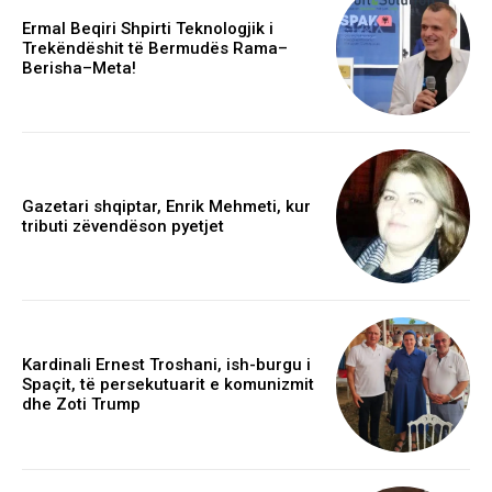
Ermal Beqiri Shpirti Teknologjik i
Trekëndëshit të Bermudës Rama–
Berisha–Meta!
Gazetari shqiptar, Enrik Mehmeti, kur
tributi zëvendëson pyetjet
Kardinali Ernest Troshani, ish-burgu i
Spaçit, të persekutuarit e komunizmit
dhe Zoti Trump