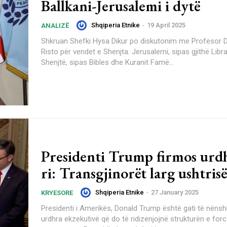
Ballkani-Jerusalemi i dytë
Shqiperia Etnike
-
19 April 2025
ANALIZË
Shkruan Shefki Hysa Dikur po diskutonim me Profesor Doktor Josif
Risto për vendet e Shenjta. Jerusalemi, sipas gjithë Libr
Shenjtë, sipas Bibles dhe Kuranit Famë...
Presidenti Trump firmos urdh
ri: Transgjinorët larg ushtrisë
Shqiperia Etnike
-
27 January 2025
KRYESORE
Presidenti i Amerikës, Donald Trump është gati të nënsh
urdhra ekzekutivë që do të ridizenjojnë strukturën e for