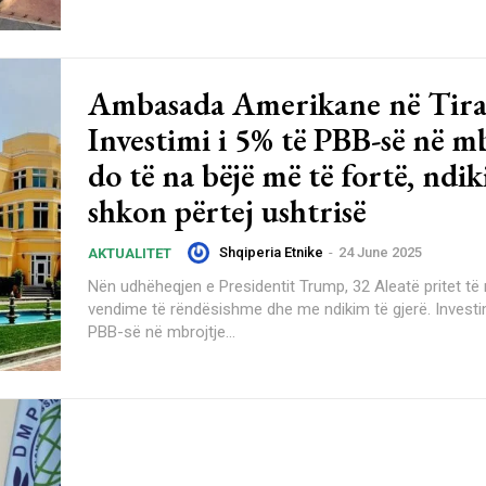
Ambasada Amerikane në Tira
Investimi i 5% të PBB-së në m
do të na bëjë më të fortë, ndi
shkon përtej ushtrisë
Shqiperia Etnike
-
24 June 2025
AKTUALITET
Nën udhëheqjen e Presidentit Trump, 32 Aleatë pritet të
vendime të rëndësishme dhe me ndikim të gjerë. Investimi i 5% të
PBB-së në mbrojtje...