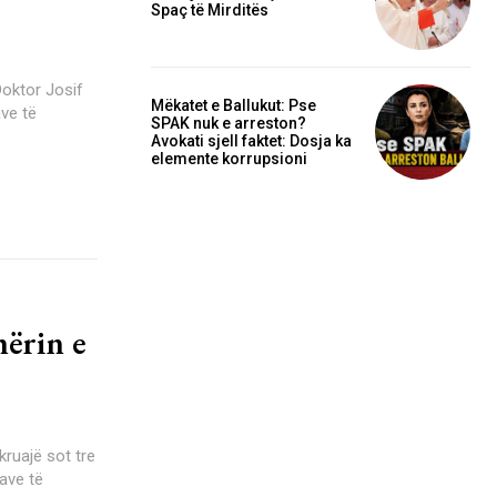
Spaç të Mirditës
Mëkatet e Ballukut: Pse
ave të
SPAK nuk e arreston?
Avokati sjell faktet: Dosja ka
elemente korrupsioni
ërin e
kruajë sot tre
cave të