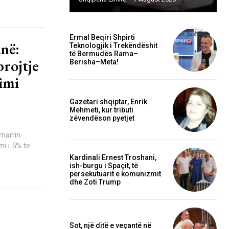
Ermal Beqiri Shpirti
në:
Teknologjik i Trekëndëshit
të Bermudës Rama–
brojtje
Berisha–Meta!
kimi
Gazetari shqiptar, Enrik
Mehmeti, kur tributi
zëvendëson pyetjet
 marrin
Kardinali Ernest Troshani,
ish-burgu i Spaçit, të
persekutuarit e komunizmit
dhe Zoti Trump
Sot, një ditë e veçantë në