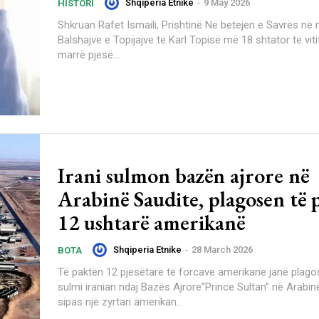
Shqiperia Etnike
-
9 May 2026
HISTORI
Shkruan Rafet Ismaili, Prishtinë Në betejen e Savrës në mes
Balshajve e Topijajve të Karl Topisë më 18 shtator të vit
marrë pjesë...
Irani sulmon bazën ajrore në
Arabinë Saudite, plagosen të 
12 ushtarë amerikanë
Shqiperia Etnike
-
28 March 2026
BOTA
Të paktën 12 pjesëtarë të forcave amerikane janë plago
sulmi iranian ndaj Bazës Ajrore”Prince Sultan” në Arabin
sipas një zyrtari amerikan...