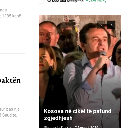
I've read and accept the
Privacy Policy
.
it 1385 kanë
paktën
sur pas një
Kosova në cikël të pafund
ë Saudite,
zgjedhjesh
Shqiperia Etnike
-
7 August 2026