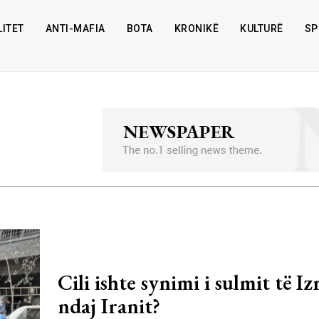
ITET
ANTI-MAFIA
BOTA
KRONIKË
KULTURË
SP
Cili ishte synimi i sulmit të Iz
ndaj Iranit?