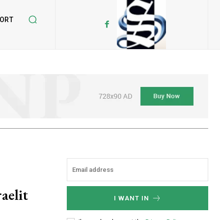
ORT
raelit
I WANT IN