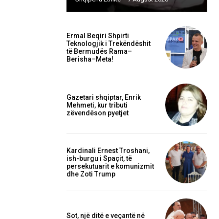
Ermal Beqiri Shpirti
Teknologjik i Trekëndëshit
të Bermudës Rama–
Berisha–Meta!
Gazetari shqiptar, Enrik
Mehmeti, kur tributi
zëvendëson pyetjet
Kardinali Ernest Troshani,
ish-burgu i Spaçit, të
persekutuarit e komunizmit
dhe Zoti Trump
Sot, një ditë e veçantë në