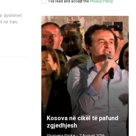
I've read and accept the
Privacy Policy
.
ur dyshimet
t në Iran,
Kosova në cikël të pafund
zgjedhjesh
Shqiperia Etnike
-
7 August 2026