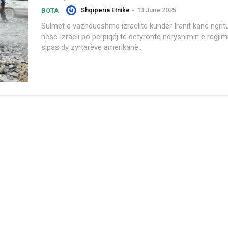
Shqiperia Etnike
-
13 June 2025
BOTA
Sulmet e vazhdueshme izraelite kundër Iranit kanë ngrit
nëse Izraeli po përpiqej të detyronte ndryshimin e regjimi
sipas dy zyrtarëve amerikanë...