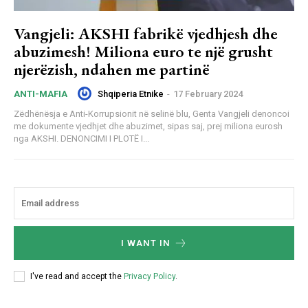
Vangjeli: AKSHI fabrikë vjedhjesh dhe
abuzimesh! Miliona euro te një grusht
njerëzish, ndahen me partinë
Shqiperia Etnike
-
17 February 2024
ANTI-MAFIA
Zëdhënësja e Anti-Korrupsionit në selinë blu, Genta Vangjeli denoncoi
me dokumente vjedhjet dhe abuzimet, sipas saj, prej miliona eurosh
nga AKSHI. DENONCIMI I PLOTË I...
I WANT IN
I've read and accept the
Privacy Policy
.