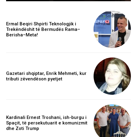
Ermal Beqiri Shpirti Teknologjik i
Trekëndëshit të Bermudës Rama–
Berisha–Meta!
Gazetari shqiptar, Enrik Mehmeti, kur
tributi zëvendëson pyetjet
Kardinali Ernest Troshani, ish-burgu i
Spaçit, të persekutuarit e komunizmit
dhe Zoti Trump