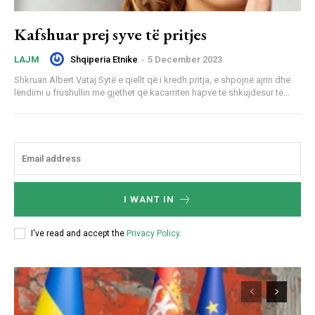
Kafshuar prej syve të pritjes
Shqiperia Etnike
-
5 December 2023
LAJM
Shkruan Albert Vataj Sytë e qiellt që i kredh pritja, e shpojnë ajrin dhe
lëndimi u frushullin me gjethet që kacarriten hapve të shkujdesur të...
I WANT IN
I've read and accept the
Privacy Policy
.