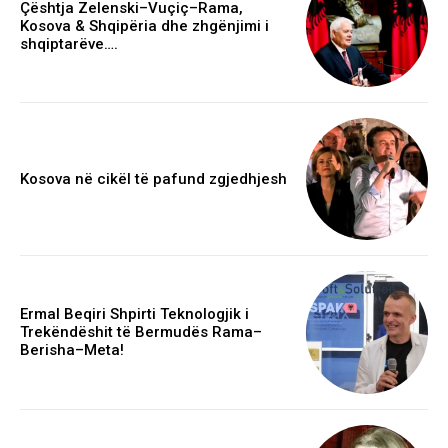
Çështja Zelenski–Vuçiç–Rama,
Kosova & Shqipëria dhe zhgënjimi i
shqiptarëve….
Kosova në cikël të pafund zgjedhjesh
Ermal Beqiri Shpirti Teknologjik i
Trekëndëshit të Bermudës Rama–
Berisha–Meta!