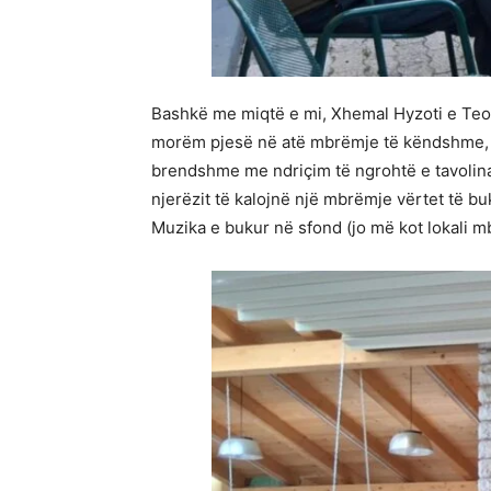
Bashkë me miqtë e mi, Xhemal Hyzoti e Teodo
morëm pjesë në atë mbrëmje të këndshme, kur 
brendshme me ndriçim të ngrohtë e tavolinat
njerëzit të kalojnë një mbrëmje vërtet të bu
Muzika e bukur në sfond (jo më kot lokali 