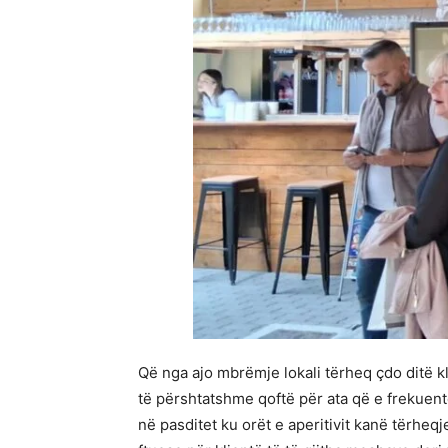
Që nga ajo mbrëmje lokali tërheq çdo ditë k
të përshtatshme qoftë për ata që e frekuento
në pasditet ku orët e aperitivit kanë tërheq