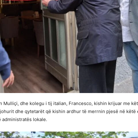
n Mulliçi, dhe kolegu i tij italian, Francesco, kishin krijuar me 
ohurit dhe qytetarët që kishin ardhur të merrnin pjesë në këtë
ë administratës lokale.