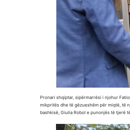
Pronari shqiptar, sipërmarrësi i njohur Fatio
mikpritës dhe të gëzueshëm për miqtë, të nj
bashkisë, Giulia Robol e punonjës të tjerë t