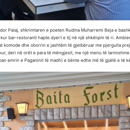
r Palaj, shkrimtaren e poeten Rudina Muharremi Beja e bashkësh
bar-restoranti hapte dyert e tij në një shkëlqim të ri. Ambienti
 komode dhe oborrin e jashtëm të gjelbëruar me pjergulla prej k
kur, deri në orët e para të mëngjesit, me një menu të larmishme
mban emrin e Paganinit të madh) e bënte edhe më të gjallë e të