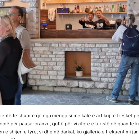
lientë të shumtë që nga mëngjesi me kafe e artikuj të freskët p
jnë për pausa-pranzo, qoftë për vizitorë e turistë që quan të ka
jen e shijen e tyre, si dhe në darkat, ku gjallëria e frekuentimi