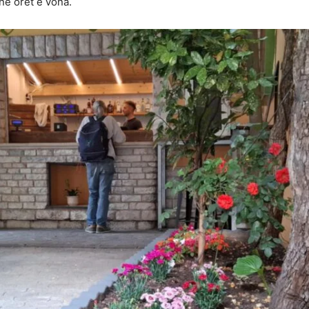
 në orët e vona.