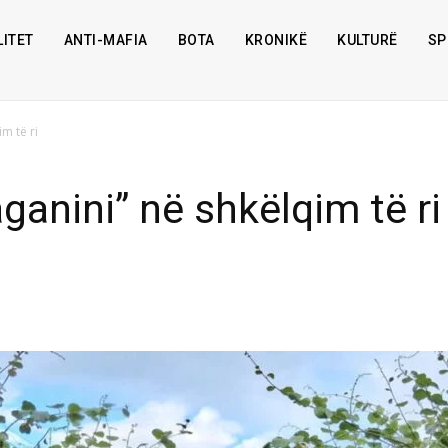
ITET
ANTI-MAFIA
BOTA
KRONIKË
KULTURË
SP
m të ri
ganini” në shkëlqim të ri