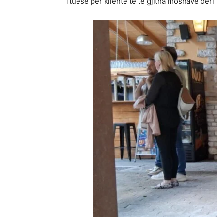
ftuese për klientë të të gjitha moshave deri