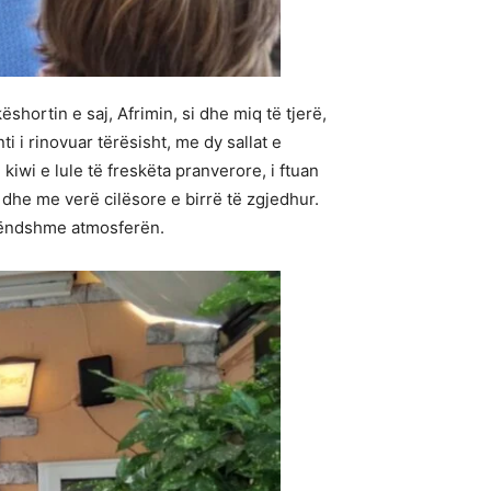
ortin e saj, Afrimin, si dhe miq të tjerë,
 i rinovuar tërësisht, me dy sallat e
iwi e lule të freskëta pranverore, i ftuan
 dhe me verë cilësore e birrë të zgjedhur.
 këndshme atmosferën.