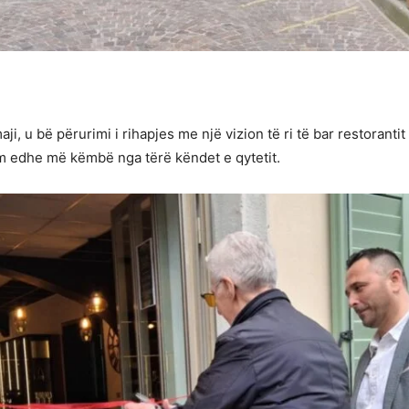
i, u bë përurimi i rihapjes me një vizion të ri të bar restoranti
ëm edhe më këmbë nga tërë këndet e qytetit.