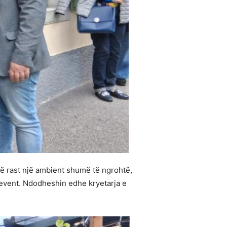
këtë rast një ambient shumë të ngrohtë,
 event. Ndodheshin edhe kryetarja e