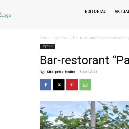
EDITORIAL
AKTUAL
Kreu
Hapësirë
Bar-restorant “Paganini” në shkëlqi
Hapësirë
Bar-restorant “Pa
Nga
Shqiperia Etnike
-
5 June 2025