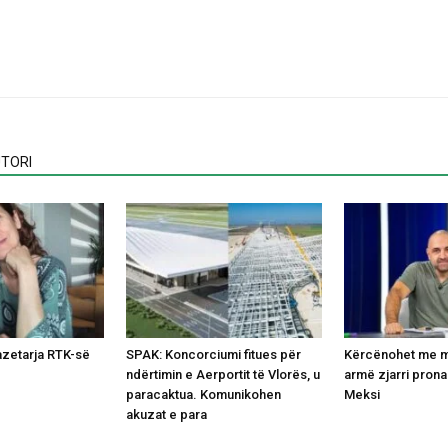
TORI
azetarja RTK-së
SPAK: Koncorciumi fitues për
Kërcënohet me m
ndërtimin e Aerportit të Vlorës, u
armë zjarri prona
paracaktua. Komunikohen
Meksi
akuzat e para