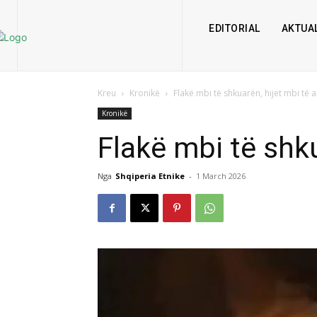
EDITORIAL
AKTUAL
Kreu
Kronikë
Flakë mbi të shkuarën, hijet mbi të
Kronikë
Flakë mbi të shk
Nga
Shqiperia Etnike
-
1 March 2026