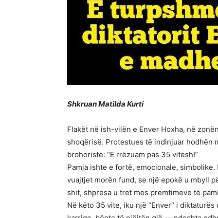
Shkruan Matilda Kurti
Flakët në ish-vilën e Enver Hoxha, në zonën
shoqërisë. Protestues të indinjuar hodhën 
brohoriste: “E rrëzuam pas 35 vitesh!”
Pamja ishte e fortë, emocionale, simbolike.
vuajtjet morën fund, se një epokë u mbyll pë
shit, shpresa u tret mes premtimeve të pam
Në këto 35 vite, iku një “Enver” i diktaturë
karrige, bënte të njëjtën gjë — ndoshta edh