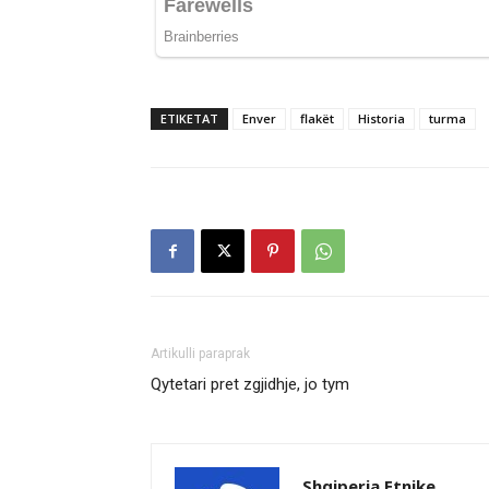
ETIKETAT
Enver
flakët
Historia
turma
Artikulli paraprak
Qytetari pret zgjidhje, jo tym
Shqiperia Etnike