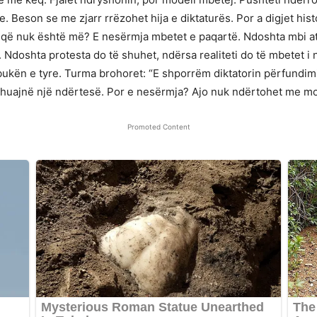
 Beson se me zjarr rrëzohet hija e diktaturës. Por a digjet his
ite që nuk është më? E nesërmja mbetet e paqartë. Ndoshta mbi ato
 Ndoshta protesta do të shuhet, ndërsa realiteti do të mbetet i
ukën e tyre. Turma brohoret: “E shporrëm diktatorin përfundimish
 shuajnë një ndërtesë. Por e nesërmja? Ajo nuk ndërtohet me mo
Promoted Content