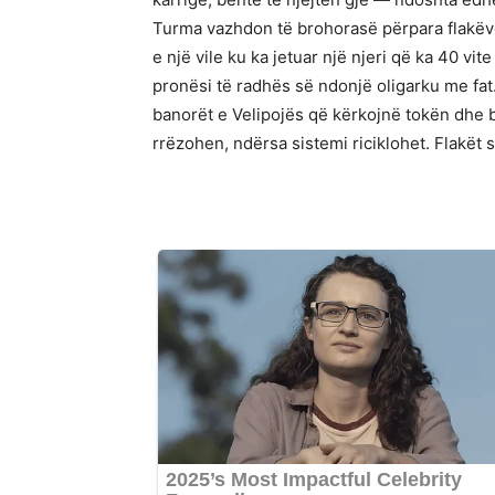
Turma vazhdon të brohorasë përpara flakëve.
e një vile ku ka jetuar një njeri që ka 40 v
pronësi të radhës së ndonjë oligarku me fat.
banorët e Velipojës që kërkojnë tokën dhe b
rrëzohen, ndërsa sistemi riciklohet. Flakët