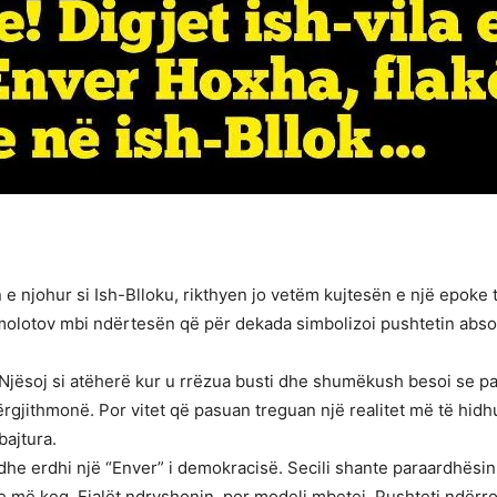
 e njohur si Ish-Blloku, rikthyen jo vetëm kujtesën e një epoke 
molotov mbi ndërtesën që për dekada simbolizoi pushtetin absol
 Njësoj si atëherë kur u rrëzua busti dhe shumëkush besoi se pa
rgjithmonë. Por vitet që pasuan treguan një realitet më të hidhur
bajtura.
s dhe erdhi një “Enver” i demokracisë. Secili shante paraardhësin
e më keq. Fjalët ndryshonin, por modeli mbetej. Pushteti ndërro