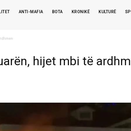
ITET
ANTI-MAFIA
BOTA
KRONIKË
KULTURË
SP
 ardhmen
uarën, hijet mbi të ardh