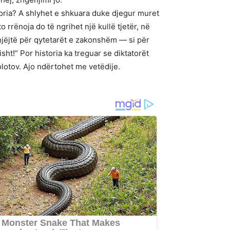
toria? A shlyhet e shkuara duke djegur muret
 rrënoja do të ngrihet një kullë tjetër, në
 njëjtë për qytetarët e zakonshëm — si për
t!” Por historia ka treguar se diktatorët
lotov. Ajo ndërtohet me vetëdije.