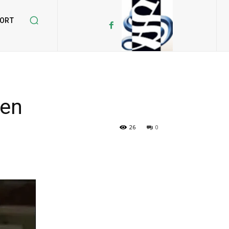
ORT
men
26
0