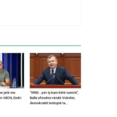
e jetë me
“0900… për ty kam këtë numrin”,
ri i MCN, Endri
Balla ofendon rëndë Vokshin,
demokratët tentojnë ta….