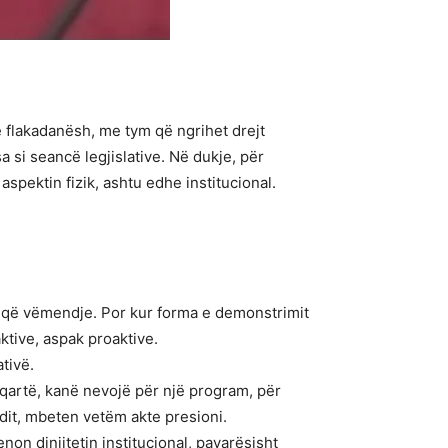
e flakadanësh, me tym që ngrihet drejt
 si seancë legjislative. Në dukje, për
aspektin fizik, ashtu edhe institucional.
heqë vëmendje. Por kur forma e demonstrimit
ktive, aspak proaktive.
ativë.
ë qartë, kanë nevojë për një program, për
ndit, mbeten vetëm akte presioni.
non dinjitetin institucional, pavarësisht