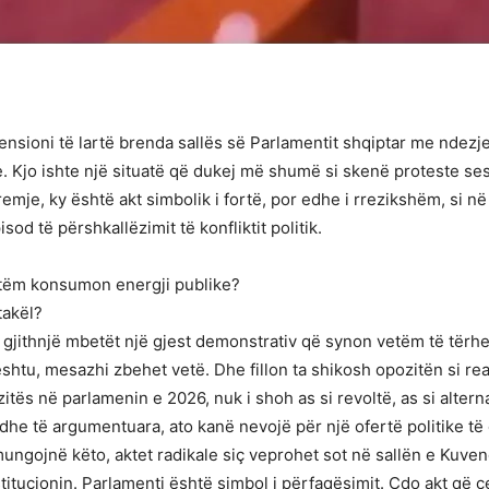
tensioni të lartë brenda sallës së Parlamentit shqiptar me ndezj
. Kjo ishte një situatë që dukej më shumë si skenë proteste sesa
mje, ky është akt simbolik i fortë, por edhe i rrezikshëm, si në 
od të përshkallëzimit të konfliktit politik.
 vetëm konsumon energji publike?
takël?
i gjithnjë mbetët një gjest demonstrativ që synon vetëm të tër
shtu, mesazhi zbehet vetë. Dhe fillon ta shikosh opozitën si rea
zitës në parlamenin e 2026, nuk i shoh as si revoltë, as si altern
a dhe të argumentuara, ato kanë nevojë për një ofertë politike t
mungojnë këto, aktet radikale siç veprohet sot në sallën e Kuve
titucionin. Parlamenti është simbol i përfaqësimit. Çdo akt që ce