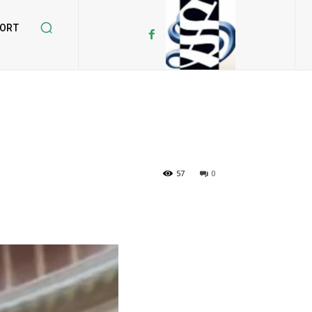
ORT
57
0