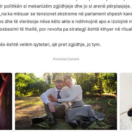
r politikën si mekanizëm zgjidhjeje dhe jo si arenë përplasjeje.
e,na ka mësuar se tensionet ekstreme në parlament shpesh kanë 
es dhe të vlerësoje nëse këto akte e ndihmojnë apo e izolojnë m
esimi të thellë, por revolta pa strategji është kthyer në ritual p
s është vetëm qytetari, që pret zgjidhje, jo tym.
Promoted Content