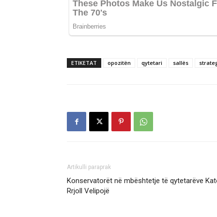
ETIKETAT
opozitën
qytetari
sallës
strateg
Artikulli paraprak
Konservatorët në mbështetje të qytetarëve Kat
Rrjoll Velipojë