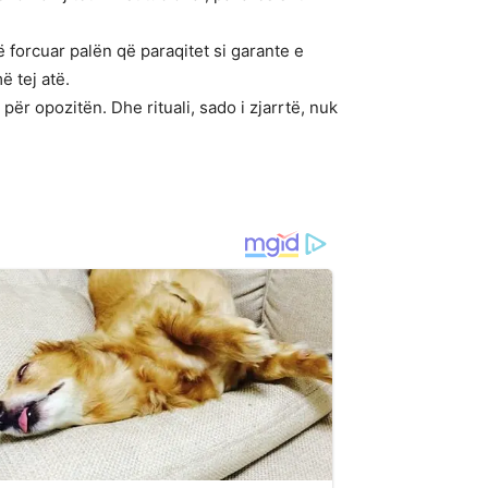
forcuar palën që paraqitet si garante e
ë tej atë.
ër opozitën. Dhe rituali, sado i zjarrtë, nuk