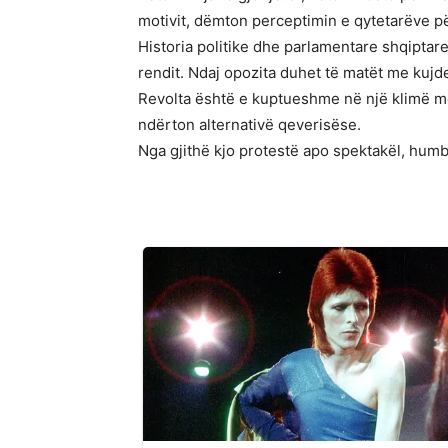
motivit, dëmton perceptimin e qytetarëve pë
Historia politike dhe parlamentare shqiptar
rendit. Ndaj opozita duhet të matët me kujd
Revolta është e kuptueshme në një klimë mosb
ndërton alternativë qeverisëse.
Nga gjithë kjo protestë apo spektakël, humbë