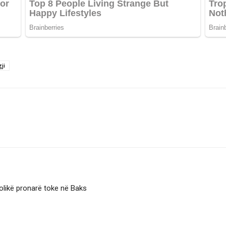
ji
olikë pronarë toke në Baks