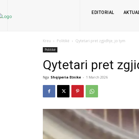
EDITORIAL
AKTUAL
Kreu
Politikë
Qytetari pret zgjidhje, jo tym
Politikë
Qytetari pret zgji
Nga
Shqiperia Etnike
-
1 March 2026