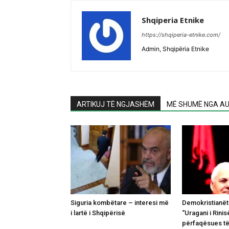
Shqiperia Etnike
https://shqiperia-etnike.com/
Admin, Shqipëria Etnike
ARTIKUJ TË NGJASHËM
MË SHUMË NGA AU
Siguria kombëtare – interesi më
Demokristianët
i lartë i Shqipërisë
“Uragani i Rinisë
përfaqësues të