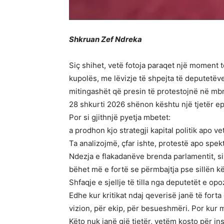
Shkruan Zef Ndreka
Siç shihet, vetë fotoja paraqet një moment 
kupolës, me lëvizje të shpejta të deputetëve
mitingashët që presin të protestojnë në mbre
28 shkurti 2026 shënon kështu një tjetër epis
Por si gjithnjë pyetja mbetet:
a prodhon kjo strategji kapital politik apo
Ta analizojmë, çfar ishte, protestë apo spek
Ndezja e flakadanëve brenda parlamentit, s
bëhet më e fortë se përmbajtja pse sillën kë
Shfaqje e sjellje të tilla nga deputetët e opo
Edhe kur kritikat ndaj qeverisë janë të fort
vizion, për ekip, për besueshmëri. Por kur 
Këto nuk janë gjë tjetër, vetëm kosto për ins