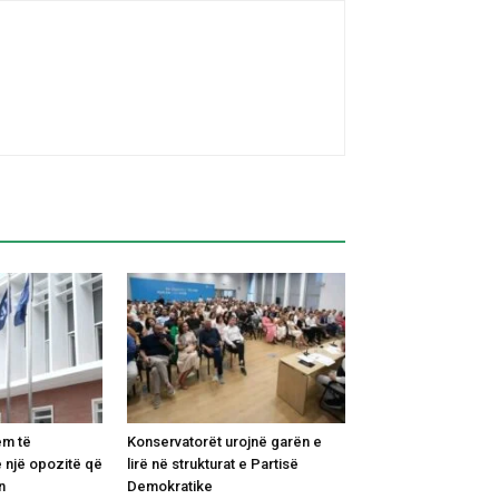
ëm të
Konservatorët urojnë garën e
 një opozitë që
lirë në strukturat e Partisë
n
Demokratike