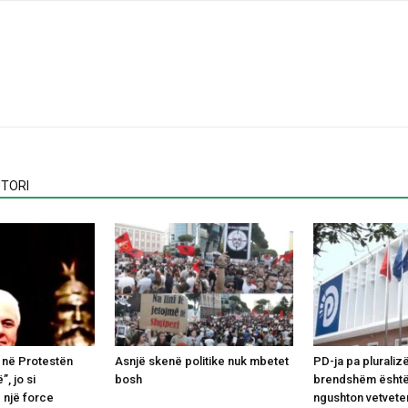
TORI
 në Protestën
Asnjë skenë politike nuk mbetet
PD-ja pa pluraliz
”, jo si
bosh
brendshëm është
 një force
ngushton vetvete