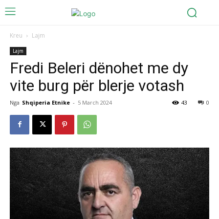
Kreu
Lajm
Lajm
Fredi Beleri dënohet me dy
vite burg për blerje votash
Nga
Shqiperia Etnike
-
5 March 2024
43
0