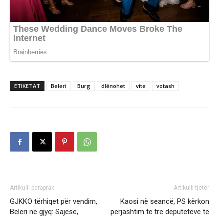
ETIKETAT
Beleri
Burg
dlënohet
vite
votash
Artikulli paraprak
Artikulli tjetër
GJKKO tërhiqet për vendim,
Kaosi në seancë, PS kërkon
Beleri në gjyq: Sajesë,
përjashtim të tre deputetëve të