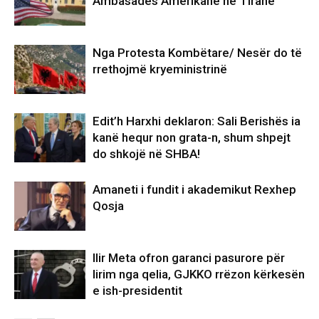
Ambasadës Amerikane në Tiranë
Nga Protesta Kombëtare/ Nesër do të
rrethojmë kryeministrinë
Edit’h Harxhi deklaron: Sali Berishës ia
kanë hequr non grata-n, shum shpejt
do shkojë në SHBA!
Amaneti i fundit i akademikut Rexhep
Qosja
Ilir Meta ofron garanci pasurore për
lirim nga qelia, GJKKO rrëzon kërkesën
e ish-presidentit