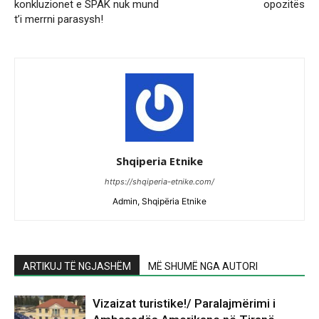
konkluzionet e SPAK nuk mund
opozitës
t’i merrni parasysh!
Shqiperia Etnike
https://shqiperia-etnike.com/
Admin, Shqipëria Etnike
ARTIKUJ TË NGJASHËM
MË SHUMË NGA AUTORI
Vizaizat turistike!/ Paralajmërimi i