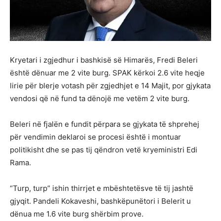
Kryetari i zgjedhur i bashkisë së Himarës, Fredi Beleri
është dënuar me 2 vite burg. SPAK kërkoi 2.6 vite heqje
lirie për blerje votash për zgjedhjet e 14 Majit, por gjykata
vendosi që në fund ta dënojë me vetëm 2 vite burg.
Beleri në fjalën e fundit përpara se gjykata të shprehej
për vendimin deklaroi se procesi është i montuar
politikisht dhe se pas tij qëndron vetë kryeministri Edi
Rama.
“Turp, turp” ishin thirrjet e mbështetësve të tij jashtë
gjyqit. Pandeli Kokaveshi, bashkëpunëtori i Belerit u
dënua me 1.6 vite burg shërbim prove.