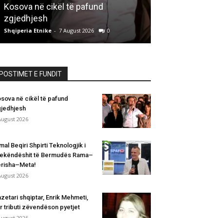
Kosova në cikël të pafund
Trekëndëshit
zgjedhjesh
Berisha–Meta
Shqiperia Etnike
-
7 August 2026
0
Shqiperia Etnike
-
POSTIMET E FUNDIT
sova në cikël të pafund
jedhjesh
August 2026
mal Beqiri Shpirti Teknologjik i
ekëndëshit të Bermudës Rama–
risha–Meta!
August 2026
zetari shqiptar, Enrik Mehmeti,
r tributi zëvendëson pyetjet
August 2026