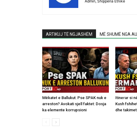
Admin, Shqipëria Etnike
ARTIKUJ TË NGJASHËM
MË SHUMË NGA AU
Mëkatet e Ballukut: Pse SPAK nuk e
Itinerar si n
arreston? Avokati sjell faktet: Dosja
Kush fshihet
ka elemente korrupsioni
dhe takimet