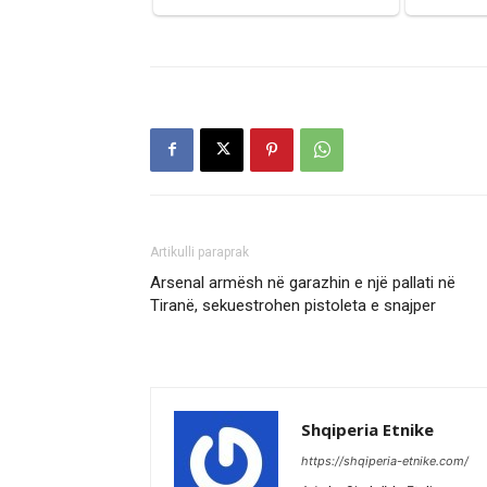
Artikulli paraprak
Arsenal armësh në garazhin e një pallati në
Tiranë, sekuestrohen pistoleta e snajper
Shqiperia Etnike
https://shqiperia-etnike.com/