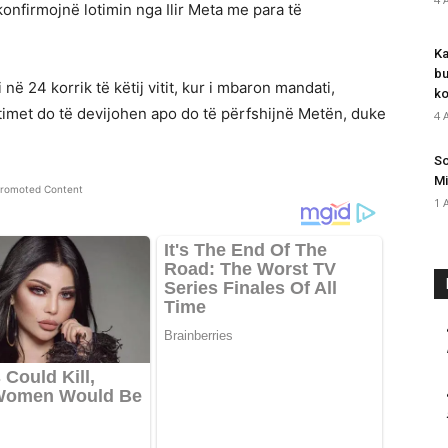
konfirmojnë lotimin nga Ilir Meta me para të
Ka
bu
në 24 korrik të këtij vitit, kur i mbaron mandati,
ko
timet do të devijohen apo do të përfshijnë Metën, duke
4 
So
Mi
romoted Content
1 