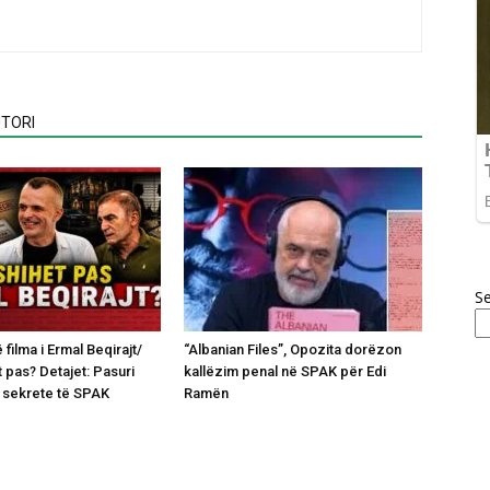
TORI
S
ë filma i Ermal Beqirajt/
“Albanian Files”, Opozita dorëzon
 pas? Detajet: Pasuri
kallëzim penal në SPAK për Edi
 sekrete të SPAK
Ramën