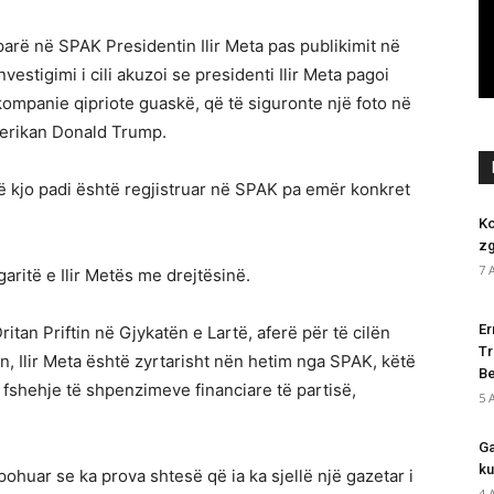
 parë në SPAK Presidentin Ilir Meta pas publikimit në
vestigimi i cili akuzoi se presidenti Ilir Meta pagoi
ompanie qipriote guaskë, që të siguronte një foto në
merikan Donald Trump.
më kjo padi është regjistruar në SPAK pa emër konkret
Ko
zg
7 
aritë e Ilir Metës me drejtësinë.
Er
itan Priftin në Gjykatën e Lartë, aferë për të cilën
Tr
n, Ilir Meta është zyrtarisht nën hetim nga SPAK, këtë
Be
 fshehje të shpenzimeve financiare të partisë,
5 
Ga
ku
 pohuar se ka prova shtesë që ia ka sjellë një gazetar i
4 