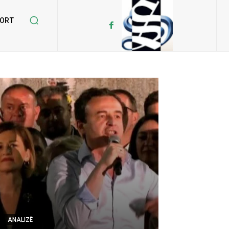
ORT
ANALIZË
ANALIZË
Ermal Beqiri Sh