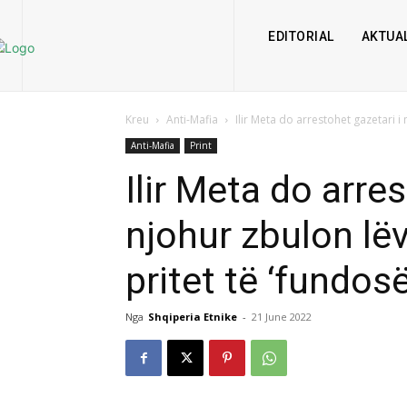
EDITORIAL
AKTUAL
Kreu
Anti-Mafia
Ilir Meta do arrestohet gazetari i 
Anti-Mafia
Print
Ilir Meta do arre
njohur zbulon lë
pritet të ‘fundos
Nga
Shqiperia Etnike
-
21 June 2022