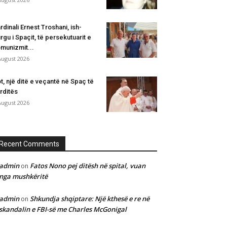
rdinali Ernest Troshani, ish-
rgu i Spaçit, të persekutuarit e
munizmit...
August 2026
t, një ditë e veçantë në Spaç të
rditës
August 2026
Recent Comments
admin
Fatos Nono pej ditësh në spital, vuan
on
nga mushkëritë
admin
Shkundja shqiptare: Një kthesë e re në
on
skandalin e FBI-së me Charles McGonigal