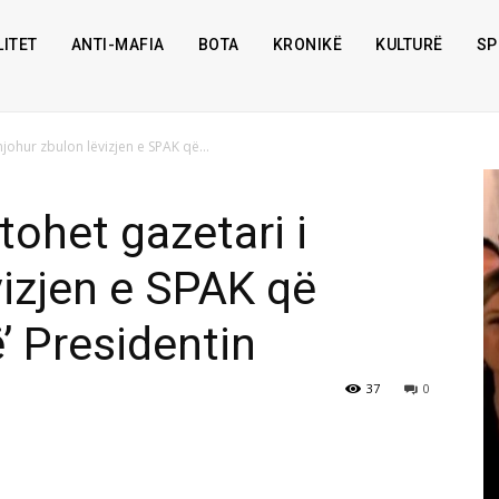
ITET
ANTI-MAFIA
BOTA
KRONIKË
KULTURË
SP
njohur zbulon lëvizjen e SPAK që...
stohet gazetari i
vizjen e SPAK që
ë’ Presidentin
37
0