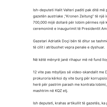
Ish-deputeti Halit Valteri paditi pak ditë më
gazetën austriake ,”Kronen Zeitung” të një in
700,000 mijë dollarë për lobim përmes një k
ceremoninë e inaugurimit të Presidentit A
Gazetari Adriatik Doçi bën të ditur se tash
të cilit i atribuohet vepra penale e dyshuar.
Në këtë mënyrë janë rihapur më në fund llog
12 vite pas mbylljes së video-skandalit me Dr
prokuroria kërkoi dy vite burg për korrupsio
herë për pastrim parash me kontrata lobimi,
mashtrim në KQZ etj.
Ish deputeti, krahas artikullit të gazetës, ka