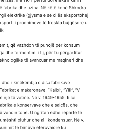
erzës; më 1971 përfundoi elektrifikimi i
umë fabrika dhe uzina. Në këtë kohë Shkodra
rgji elektrike (gjysma e së cilës eksportohej
 Eksporti i prodhimeve të freskta bujqësore u
ik.
 Ademit, që vazhdon të punojë për konsum
a dhe fermentimi i tij, për t’u përgartitur
ë teknologjike të avancuar me maqineri dhe
te. dhe rikmëkëmbja e disa fabrikave
rikat e makaronave, “Kallxi’, “Ylli”, “V.
ë një të vetme. Në v. 1949-1955, filloi
abrika e konservave dhe e salcës, dhe
 në vendin tonë. U ngriten edhe reparte të
qumështi pluhur dhe ai i kondensuar. Në v.
përpunimit të bimëve eterovajore ku