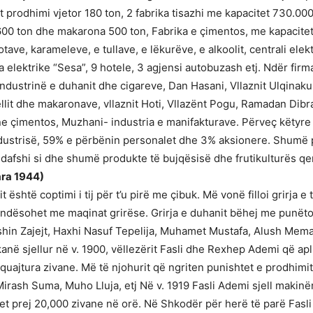
t prodhimi vjetor 180 ton, 2 fabrika tisazhi me kapacitet 730.000
00 ton dhe makarona 500 ton, Fabrika e çimentos, me kapacitet
kotave, karameleve, e tullave, e lëkurëve, e alkoolit, centrali elek
lektrike “Sesa”, 9 hotele, 3 agjensi autobuzash etj. Ndër firma
ndustrinë e duhanit dhe cigareve, Dan Hasani, Vllaznit Ulqinak
iellit dhe makaronave, vllaznit Hoti, Vllazënt Pogu, Ramadan Dib
e çimentos, Muzhani- industria e manifakturave. Përveç këtyre n
ndustrisë, 59% e përbënin personalet dhe 3% aksionere. Shumë p
ndafshi si dhe shumë produkte të bujqësisë dhe frutikulturës q
ra 1944)
shtë coptimi i tij për t’u pirë me çibuk. Më vonë filloi grirja e
ndësohet me maqinat grirëse. Grirja e duhanit bëhej me punëto
ishin Zajejt, Haxhi Nasuf Tepelija, Muhamet Mustafa, Alush Mema
e kanë sjellur në v. 1900, vëllezërit Fasli dhe Rexhep Ademi që 
uajtura zivane. Më të njohurit që ngriten punishtet e prodhimit 
Mirash Suma, Muho Lluja, etj Në v. 1919 Fasli Ademi sjell makin
et prej 20,000 zivane në orë. Në Shkodër për herë të parë Fasl