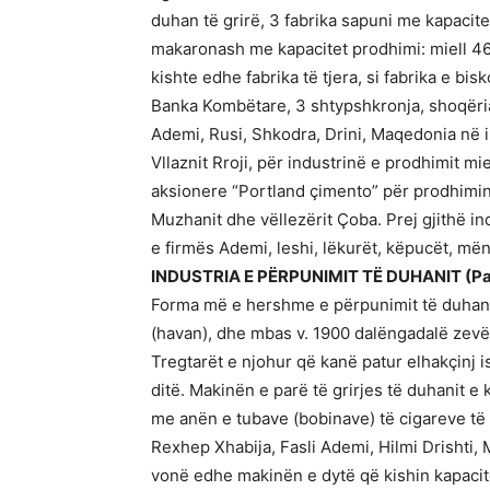
duhan të grirë, 3 fabrika sapuni me kapacite
makaronash me kapacitet prodhimi: miell 46
kishte edhe fabrika të tjera, si fabrika e bis
Banka Kombëtare, 3 shtypshkronja, shoqëria e
Ademi, Rusi, Shkodra, Drini, Maqedonia në i
Vllaznit Rroji, për industrinë e prodhimit m
aksionere “Portland çimento” për prodhimin
Muzhanit dhe vëllezërit Çoba. Prej gjithë i
e firmës Ademi, leshi, lëkurët, këpucët, më
INDUSTRIA E PËRPUNIMIT TË DUHANIT (Pa
Forma më e hershme e përpunimit të duhanit ë
(havan), dhe mbas v. 1900 dalëngadalë zevë
Tregtarët e njohur që kanë patur elhakçinj 
ditë. Makinën e parë të grirjes të duhanit 
me anën e tubave (bobinave) të cigareve të q
Rexhep Xhabija, Fasli Ademi, Hilmi Drishti, 
vonë edhe makinën e dytë që kishin kapacit