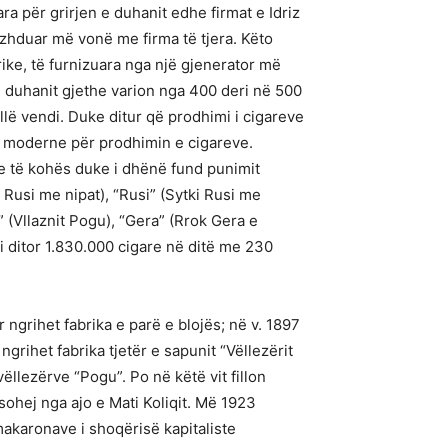
ra për grirjen e duhanit edhe firmat e Idriz
zhduar më vonë me firma të tjera. Këto
rike, të furnizuara nga një gjenerator më
 i duhanit gjethe varion nga 400 deri në 500
llë vendi. Duke ditur që prodhimi i cigareve
më moderne për prodhimin e cigareve.
e të kohës duke i dhënë fund punimit
 Rusi me nipat), “Rusi” (Sytki Rusi me
” (Vllaznit Pogu), “Gera” (Rrok Gera e
i ditor 1.830.000 cigare në ditë me 230
 ngrihet fabrika e parë e blojës; në v. 1897
ngrihet fabrika tjetër e sapunit “Vëllezërit
ëllezërve “Pogu”. Po në këtë vit fillon
pasohej nga ajo e Mati Koliqit. Më 1923
makaronave i shoqërisë kapitaliste