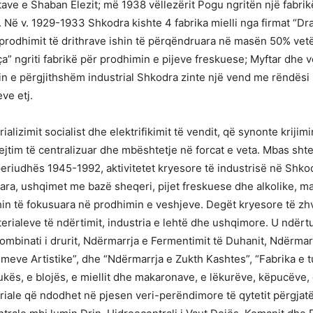
ave e Shaban Elezit; më 1938 vëllezërit Pogu ngritën një fabrikë
në. Në v. 1929-1933 Shkodra kishte 4 fabrika mielli nga firmat “D
t e prodhimit të drithrave ishin të përqëndruara në masën 50% ve
” ngriti fabrikë për prodhimin e pijeve freskuese; Myftar dhe vë
n e përgjithshëm industrial Shkodra zinte një vend me rëndësi pë
ve etj.
alizimit socialist dhe elektrifikimit të vendit, që synonte krijimi
ejtim të centralizuar dhe mbështetje në forcat e veta. Mbas shtet
 periudhës 1945-1992, aktivitetet kryesore të industrisë në Shk
ra, ushqimet me bazë sheqeri, pijet freskuese dhe alkolike, maka
ishin të fokusuara në prodhimin e veshjeve. Degët kryesore të zhv
terialeve të ndërtimit, industria e lehtë dhe ushqimore. U ndërtu
Kombinati i drurit, Ndërmarrja e Fermentimit të Duhanit, Ndërma
eve Artistike”, dhe “Ndërmarrja e Zukth Kashtes”, “Fabrika e tull
ukës, e blojës, e miellit dhe makaronave, e lëkurëve, këpucëve, e
riale që ndodhet në pjesen veri-perëndimore të qytetit përgjatë l