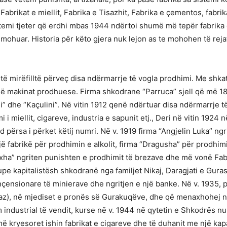
 Fabrikat e miellit, Fabrika e Tisazhit, Fabrika e çementos, fabrik
stemi tjeter që erdhi mbas 1944 ndërtoi shumë më tepër fabrik
ohuar. Historia për këto gjera nuk lejon as te mohohen të rej
 të mirëfilltë përveç disa ndërmarrje të vogla prodhimi. Me shk
 në makinat prodhuese. Firma shkodrane “Parruca” sjell që më 18
i” dhe “Kaçulini”. Në vitin 1912 qenë ndërtuar disa ndërmarrje 
i i miellit, cigareve, industria e sapunit etj., Deri në vitin 1
 përsa i përket këtij numri. Në v. 1919 firma “Angjelin Luka” ng
jë fabrikë për prodhimin e alkolit, firma “Dragusha” për prodhi
oxha” ngriten punishten e prodhimit të brezave dhe më vonë Fabr
pe kapitalistësh shkodranë nga familjet Nikaj, Daragjati e Gura
nçensionare të minierave dhe ngritjen e një banke. Në v. 1935, 
gaz), në mjediset e pronës së Gurakuqëve, dhe që menaxhohej n
industrial të vendit, kurse në v. 1944 në qytetin e Shkodrës n
më kryesoret ishin fabrikat e cigareve dhe të duhanit me një kap