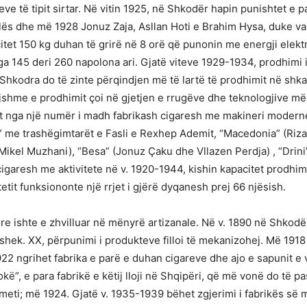
e të tipit sirtar. Në vitin 1925, në Shkodër hapin punishtet e pa
ilës dhe më 1928 Jonuz Zaja, Asllan Hoti e Brahim Hysa, duke va
itet 150 kg duhan të grirë në 8 orë që punonin me energji elekt
nga 145 deri 260 napolona ari. Gjatë viteve 1929-1934, prodhimi
 Shkodra do të zinte përqindjen më të lartë të prodhimit në shka
tejshme e prodhimit çoi në gjetjen e rrugëve dhe teknologjive 
t nga një numër i madh fabrikash cigaresh me makineri modern
osh” me trashëgimtarët e Fasli e Rexhep Ademit, “Macedonia” (Riza
 (Mikel Muzhani), “Besa” (Jonuz Çaku dhe Vllazen Perdja) , “Drini
cigaresh me aktivitete në v. 1920-1944, kishin kapacitet prodhim
tit funksiononte një rrjet i gjërë dyqanesh prej 66 njësish.
re ishte e zhvilluar në mënyrë artizanale. Në v. 1890 në Shkodër
ë shek. XX, përpunimi i produkteve filloi të mekanizohej. Më 1918 
922 ngrihet fabrika e parë e duhan cigareve dhe ajo e sapunit e v
hokë”, e para fabrikë e këtij lloji në Shqipëri, që më vonë do të 
hmeti; më 1924. Gjatë v. 1935-1939 bëhet zgjerimi i fabrikës së 