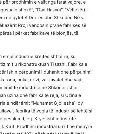
 për prodhimin e vajit nga farat vajore, e
ragusha e shokë”, “Dan Hasani”, “Vëllezërit
tëm në qytetet Durrës dhe Shkodër. Në v.
llezërit Rroji vendosin pranë fabrikës së
rsa i përket fabrikave të blonjës, të
n e një industrie krejtësisht të re, ku
izimit u rikonstruktuan Tisazhi, Fabrika e
odër ishin përpunimi i duhanit dhe përpunimi
rona, buka, orizi, zarzavatet dhe vaji.
illimit të industrisë në Shkodër ishin:
an uzina dhe fabrika të reja, si Uzina e
rrja e ndërtimit “Muhamet Gjollesha”, dy
ave”, fabrika të vogla të industrisë lehtë si
 peshkimit, etj. Kryesisht industritë
. Kirit. Prodhimi industrial u rrit në mënyrë