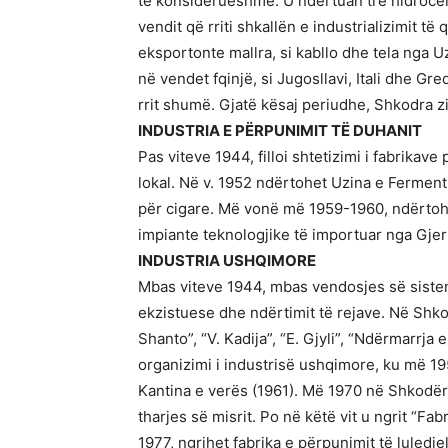
të konsiderueshme. U ndërtuan tre hidrocent
vendit që rriti shkallën e industrializimit 
eksportonte mallra, si kabllo dhe tela nga Uz
në vendet fqinjë, si Jugosllavi, Itali dhe G
rrit shumë. Gjatë kësaj periudhe, Shkodra z
INDUSTRIA E PËRPUNIMIT TË DUHANIT
Pas viteve 1944, filloi shtetizimi i fabrika
lokal. Në v. 1952 ndërtohet Uzina e Fermentimi
për cigare. Më vonë më 1959-1960, ndërtohet 
impiante teknologjike të importuar nga Gje
INDUSTRIA USHQIMORE
Mbas viteve 1944, mbas vendosjes së sistemit 
ekzistuese dhe ndërtimit të rejave. Në Shkod
Shanto”, “V. Kadija”, “E. Gjyli”, “Ndërmarrja
organizimi i industrisë ushqimore, ku më 
Kantina e verës (1961). Më 1970 në Shkodër n
tharjes së misrit. Po në këtë vit u ngrit “F
1977, ngrihet fabrika e përpunimit të lulediell