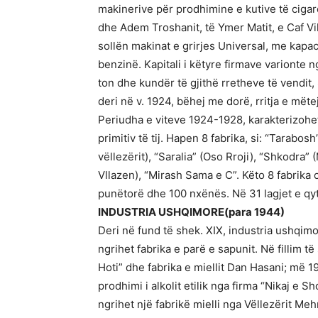
makinerive për prodhimine e kutive të cigarev
dhe Adem Troshanit, të Ymer Matit, e Caf V
sollën makinat e grirjes Universal, me kapac
benzinë. Kapitali i këtyre firmave varionte 
ton dhe kundër të gjithë rretheve të vendit,
deri në v. 1924, bëhej me dorë, rritja e më
Periudha e viteve 1924-1928, karakterizohe
primitiv të tij. Hapen 8 fabrika, si: “Tarab
vëllezërit), “Saralia” (Oso Rroji), “Shkodra”
Vllazen), “Mirash Sama e C”. Këto 8 fabrika 
punëtorë dhe 100 nxënës. Në 31 lagjet e qyte
INDUSTRIA USHQIMORE(para 1944)
Deri në fund të shek. XIX, industria ushqimo
ngrihet fabrika e parë e sapunit. Në fillim t
Hoti” dhe fabrika e miellit Dan Hasani; më 1
prodhimi i alkolit etilik nga firma “Nikaj e S
ngrihet një fabrikë mielli nga Vëllezërit Me