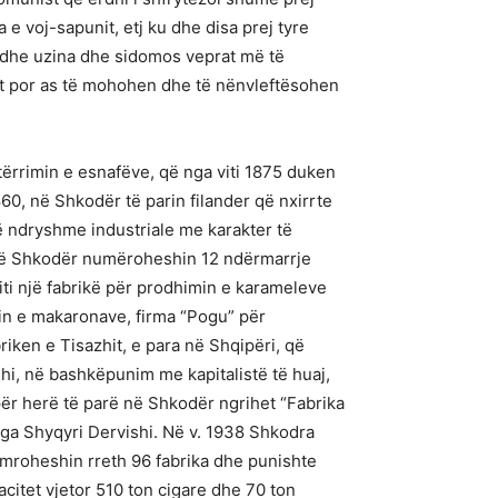
a e voj-sapunit, etj ku dhe disa prej tyre
a dhe uzina dhe sidomos veprat më të
at por as të mohohen dhe të nënvleftësohen
atërrimin e esnafëve, që nga viti 1875 duken
60, në Shkodër të parin filander që nxirrte
të ndryshme industriale me karakter të
924 në Shkodër numëroheshin 12 ndërmarrje
riti një fabrikë për prodhimin e karameleve
min e makaronave, firma “Pogu” për
iken e Tisazhit, e para në Shqipëri, që
shi, në bashkëpunim me kapitalistë të huaj,
për herë të parë në Shkodër ngrihet “Fabrika
ga Shyqyri Dervishi. Në v. 1938 Shkodra
umroheshin rreth 96 fabrika dhe punishte
acitet vjetor 510 ton cigare dhe 70 ton