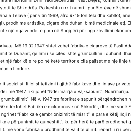
rale mbi lumin Drin, Hidroecentrali i Vaut Dejës, Komanit dhe Fi
të qytetit të Shkodrës. Po kështu u rrit numri i punëtorëve në sh
ina e Telave ( për vitin 1989, afro 9719 ton tela dhe kabllo), ene
reqi), prodhime artistike, cigare dhe duhan, bimë medicinale etj.
inte një nga vendet e para në Shqipëri për nga zhvillimi ekonom
ve private. Më 19.02.1947 shtetizohet fabrika e cigareve të Fasli
t të Duhanit, qëllimi i së cilës ishte grumbullimi i duhanit, tharj
një fabrikë e re po në këtë territor e cila pajiset me një linj
rmania Lindore.
socialist, filloi shtetizimi i gjithë fabrikave dhe linjave priva
ër më 1947 rikrijohet “Ndërmarrja e Vaj-sapunit”, Ndërmarrja: Fab
 e grumbullimit”. Në v. 1947 tre fabrikat e sapunit përqëndrohen n
1950 ndërtohet Fabrika e makaronave në Shkodër, dhe më vonë F
grihet “Fabrika e çembrionizimit të misrit”, e para e këtij lloji
abrika e përpunimit të qumështit”, ku për herë të parë prodhohet 
it, më vonë fabrika e prodhimit të vajit të ullirit, reparti i ri i 