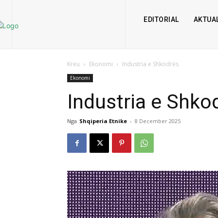
EDITORIAL
AKTUAL
Kreu
Ekonomi
Industria e Shkodrës
Ekonomi
Industria e Shko
Nga
Shqiperia Etnike
-
8 December 2025