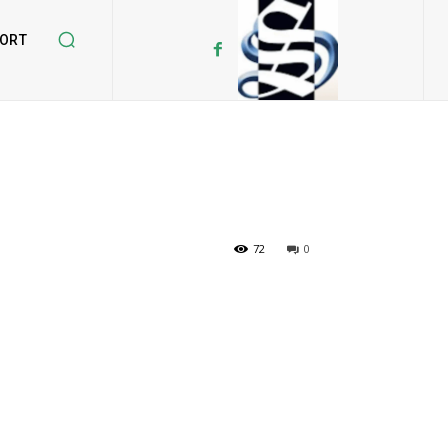
ORT
72
0