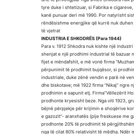
tyre duke i shtetizuar, si Fabrika e cigareve,
kanë punuar deri më 1990. Por natyrisht si
rëndësishme energjike që kurrë nuk duhen m
të vjetrat
INDUSTRIA E SHKODRËS (Para 1944)
Para v. 1912 Shkodra nuk kishte një industri
shenjat e një prodhimi industrial të bazuar
fijet e mëndafshit, e më vonë firma “Muzhan
përpunimit të prodhimit bujqësor, si prodhim
industriale, duke zënë vendin e parë në vend
dhe biskotave; më 1922 firma “Nikaj” ngre n
prodhimin e sapunit etj. Firma”Vëllezërit H
prodhonte kryesisht beze. Nga viti 1923, gru
bëjnë përpjekje për krijimin e shoqërive ko
e gazozit”- aranxhatës (pije freskuese me 
prodhonte 20% të prodhimit të përgjithshëm 
nga të cilat 80% relativisht të mëdha. Ndër 