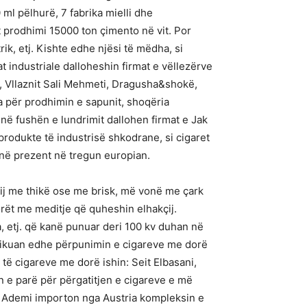
 ml pëlhurë, 7 fabrika mielli dhe
 prodhimi 15000 ton çimento në vit. Por
trik, etj. Kishte edhe njësi të mëdha, si
t industriale dalloheshin firmat e vëllezërve
u, Vllaznit Sali Mehmeti, Dragusha&shokë,
ra për prodhimin e sapunit, shoqëria
ë fushën e lundrimit dallohen firmat e Jak
rodukte të industrisë shkodrane, si cigaret
enë prezent në tregun europian.
 tij me thikë ose me brisk, më vonë me çark
rët me meditje që quheshin elhakçij.
, etj. që kanë punuar deri 100 kv duhan në
aplikuan edhe përpunimin e cigareve me dorë
të cigareve me dorë ishin: Seit Elbasani,
ën e parë për përgatitjen e cigareve e më
i Ademi importon nga Austria kompleksin e