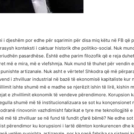
 i djeshëm por edhe për sqarimin për disa miq këtu në FB që për
rasysh konteksti i caktuar historik dhe politiko-social. Nuk mun
riudhën pasardhëse. Është edhe parim filozofik që e reja duhe
erret më e mira, më e vlefshmja. Nuk mund të thuhet për vendin
 punishte artizanale. Nuk asht e vërtete! Shkodra që më përpar
vend i zhvilluar industrial në bazë të ekonomisë kapitaliste kur
villimit ishte shumë më e madhe se njerëzit ishin të lirë, kishi
ejat e zhvillimit ekonomik të vendeve përendimore. Korupsion k
egulla shumë më të institucionalizuara se sot ku konçensionet 
dranë rinovonin vazhdimisht fabrikat e tyre me teknollogjitë e
ë më të zhvilluar se në fund të fundit çfarë bëmë? Ne edhe sot
alist përendimor ku korupsioni i lartë dëmton konkurencen dhe 
asë vetëm punishta, artizanale, por ka pasë fabrika sa sistemi 