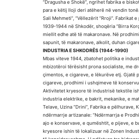
“Dragusha e Shokë”, ngrihet fabrika e biskot
para e këtij lloji deri atëherë në vendin to
Sali Mehmeti”, “Vëllezërit “Rroji”. Fabrika
1939-1944 në Shkodër, shoqëria “Birra Korça
miellit edhe atë të makaronave. Në prodhimi
sapunit, të makaronave, alkolit, duhan cigare
INDUSTRIA E SHKODRËS (1944-1990)
Mbas viteve 1944, zbatohet politika e industri
mbizotëroi tërësisht prona socialiste, me dr
çimentos, e cigareve, e lëkurëve etj. Gjatë
cigareve, prodhimi i ushqimeve të konservua
Aktivitetet kryesore të industrisë tekstile 
industria elektrike, e bakrit, mekanike, e ma
Telave, Uzina “Drini”, Fabrika e pëlhurave, 
ndërmarrje artizanale: “Ndërmarrja e Prodhim
ajo e konservave, e qumështit, e pijeve, e b
kryesore ishin të lokalizuar në Zonen Indust