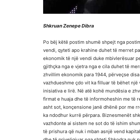
Shkruan Zenepe Dibra
Po bëj këtë postim shumë shpejt nga postimi
vendi, qyteti apo krahine duhet të merret pa
ekonomik të një vendi duke mbivlerësuar pe
gjithçka nga e vjetra nga e cila duhet të m
zhvillim ekonomik para 1944, përveçse disa
vazhdueshme çdo vit ka filluar të bëhet një 
inisiativa e lirë. Në atë kohë mundësia e zh
firmat e huaja dhe të informoheshin me të r
asht sot, konçensione janë dhënë por me rr
ka ndodhur kurrë përpara. Biznesmenët shko
vazhdonte ai sistem ne sot do të ishim shum
të prishura që nuk i mban asnjë vend kapit
dhe të priveligjuar nga shteti Shkodra nuk p