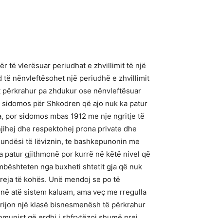
 të vlerësuar periudhat e zhvillimit të një
d të nënvleftësohet një periudhë e zhvillimit
t përkrahur pa zhdukur ose nënvleftësuar
 e sidomos për Shkodren që ajo nuk ka patur
a, por sidomos mbas 1912 me nje ngritje të
 njihej dhe respektohej prona private dhe
n mundësi të lëviznin, te bashkepunonin me
a patur gjithmonë por kurrë në këtë nivel që
mbështeten nga buxheti shtetit gja që nuk
 reja të kohës. Unë mendoj se po të
 në atë sistem kaluam, ama veç me rregulla
krijon një klasë bisnesmenësh të përkrahur
komunist që erdhi i shfrytëzoi shumë prej