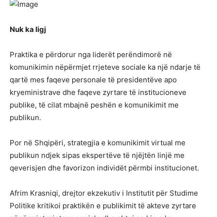
Nuk ka ligj
Praktika e përdorur nga liderët perëndimorë në
komunikimin nëpërmjet rrjeteve sociale ka një ndarje të
qartë mes faqeve personale të presidentëve apo
kryeministrave dhe faqeve zyrtare të institucioneve
publike, të cilat mbajnë peshën e komunikimit me
publikun.
Por në Shqipëri, strategjia e komunikimit virtual me
publikun ndjek sipas ekspertëve të njëjtën linjë me
qeverisjen dhe favorizon individët përmbi institucionet.
Afrim Krasniqi, drejtor ekzekutiv i Institutit për Studime
Politike kritikoi praktikën e publikimit të akteve zyrtare