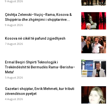
9 August 2026
Çështja Zelenski–Vuçiç–Rama, Kosova &
Shqipëria dhe zhgënjimi i shqiptarëve….
9 August 2026
Kosova në cikël të pafund zgjedhjesh
7 August 2026
Ermal Beqiri Shpirti Teknologjik i
Trekëndëshit të Bermudës Rama–Berisha–
Meta!
5 August 2026
Gazetari shqiptar, Enrik Mehmeti, kur tributi
zëvendëson pyetjet
4 August 2026