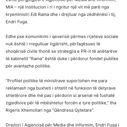
MIA – një institucion i ri i ngritur një vit më parë nga
kryeministri Edi Rama dhe i drejtuar nga zëdhënësi i tij,
Endri Fuga.
Edhe pse komunikimi i qeverisë përmes rrjeteve sociale
nuk është i rregulluar ligjërisht, përfaqësues të
shoqërisë civile thonë se strategjia e PR-it të anëtarëve
të kabinetit “Rama” është duke i përdorur fondet publike
për avantazhe politike.
“Profilet politike të ministrave suportohen me para
reklamash nga buxheti i shtetit në funksion të detyrave
shtetërore dhe më pas i përdorin si arsenal në fushatë
zgjedhore për të mbështetur forcën e tyre politike,” tha
Rigerls Xhemollari nga “Qëndresa Qytetare”.
Drejtori i Agjencisë për Media dhe Informim, Endri Fuga i