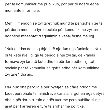
për të komunikuar me publikun, por për të ndarë edhe
momente informale.
Mëhilli mendon se zyrtarët nuk mund të pengohen që të
përdorin mediat e tyre sociale për komunikime zyrtare,
ndonëse mbështet rregullimin e kësaj fushe me ligj.
“Nuk e ndan dot kaq thjeshtë njeriun nga funksioni. Nuk
di të ketë një ligj që të pengojë një zyrtar, që krahas
formave zyrtare të ketë dhe të përdorë edhe rrjetet
sociale për të komunikuar, qoftë edhe për komunikime
zyrtare,” tha ajo.
MIA nuk dha përgjigje për pyetjen se çfarë ndodh me
faqet personale të ministrave kur ata largohen nga detyra
dhe e përdorin rrjetin e ndërtuar me para publike si një
aset për karrierën e tyre të ardhshme politike.