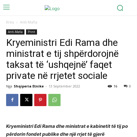
Kreu
Anti-Mafia
Anti-Mafia
Print
Kryeministri Edi Rama dhe
ministrat e tij shpërdorojnë
taksat të ‘ushqejnë’ faqet
private në rrjetet sociale
Nga
Shqiperia Etnike
-
13 September 2022
16
0
Kryeministri Edi Rama dhe ministrat e kabinetit të tij po
përdorin fondet publike dhe një rrjet të gjerë