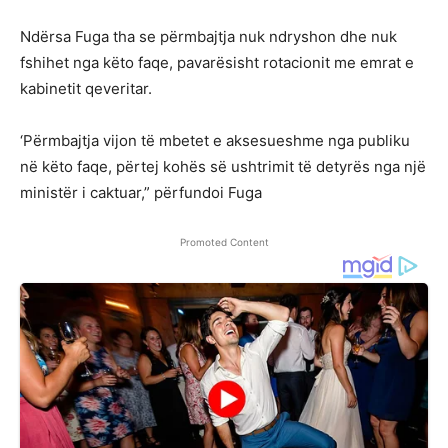
Ndërsa Fuga tha se përmbajtja nuk ndryshon dhe nuk
fshihet nga këto faqe, pavarësisht rotacionit me emrat e
kabinetit qeveritar.
‘Përmbajtja vijon të mbetet e aksesueshme nga publiku
në këto faqe, përtej kohës së ushtrimit të detyrës nga një
ministër i caktuar,” përfundoi Fuga
Promoted Content