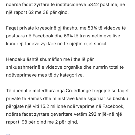
ndërsa faqet zyrtare të institucioneve 5342 postime; në
një raport 62 me 38 për qind.
Faqet private kryesojnë gjithashtu me 53% të videove të
postuara në Facebook dhe 69% të transmetimeve live
kundrejt faqeve zyrtare në të njëjtin rrjet social.
Hendeku është shumëfish më i thellë për
shikueshmërinë e videove organike dhe numrin total të
ndëveprimeve mes të dy kategorive.
Të dhënat e mbledhura nga Croëdtange tregojnë se faqet
private të Ramës dhe ministrave kanë siguruar së bashku
përgjatë një viti 15.2 milionë ndërveprime në Facebook,
ndërsa faqet zyrtare qeveritare vetëm 292 mijë-në një
raport 98 për qind me 2 për qind.