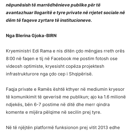
nëpunësish të marrëdhënieve publike për të
avantazhuar llogaritë e tyre private në rrjetet sociale në
dëm të faqeve zyrtare të institucioneve.
Nga Blerina Gjoka-BIRN
Kryeministri Edi Rama e nis ditën çdo mëngjes rreth orës
8:00 në faqen e tij në Facebook me postim fotosh ose
videosh optimiste, kryesisht copëza projektesh
infrastrukturore nga çdo cep i Shqipërisë.
Faqja private e Ramës është kthyer në mediumin kryesor
të komunikimit të qeverisë me publikun; ajo ka 1.6 milionë
ndjekës, bën 6-7 postime në ditë dhe merr qindra
komente e mijëra pëlqime në secilin prej tyre.
Në të njëjtën platformë funksionon prej vitit 2013 edhe