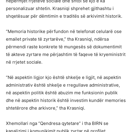
nëpërmjet rrjeteve sociale dhe shtoi se kjo e ka
personalizuar shtetin. Krasniqi shprehet gjithashtu i
shqetësuar për dëmtimin e traditës së arkivimit historik.
“Memoria historike përfundon në telefonat celularë ose
emailet private të zyrtarëve,” tha Krasniqi, ndërsa
përmendi raste konkrete të mungesës së dokumentimit
të akteve zyrtare me përjashtim të faqeve të kryeministrit
në rrjetet sociale.
“Në aspektin ligjor kjo është shkelje e ligjit, në aspektin
administrativ është shkelje e rregullave administrative,
në aspektin politik është abuzim me funksionin publik
dhe në aspektin historik është investim kundër memories
shtetërore dhe arkivore,” tha Krasniqi.
Xhemollari nga “Qendresa qytetare” i tha BIRN se
kanalizimi i komunikimit publik zyrtar në profilet