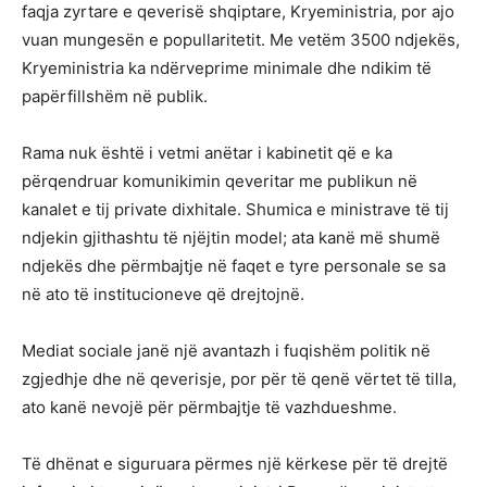
faqja zyrtare e qeverisë shqiptare, Kryeministria, por ajo
vuan mungesën e popullaritetit. Me vetëm 3500 ndjekës,
Kryeministria ka ndërveprime minimale dhe ndikim të
papërfillshëm në publik.
Rama nuk është i vetmi anëtar i kabinetit që e ka
përqendruar komunikimin qeveritar me publikun në
kanalet e tij private dixhitale. Shumica e ministrave të tij
ndjekin gjithashtu të njëjtin model; ata kanë më shumë
ndjekës dhe përmbajtje në faqet e tyre personale se sa
në ato të institucioneve që drejtojnë.
Mediat sociale janë një avantazh i fuqishëm politik në
zgjedhje dhe në qeverisje, por për të qenë vërtet të tilla,
ato kanë nevojë për përmbajtje të vazhdueshme.
Të dhënat e siguruara përmes një kërkese për të drejtë