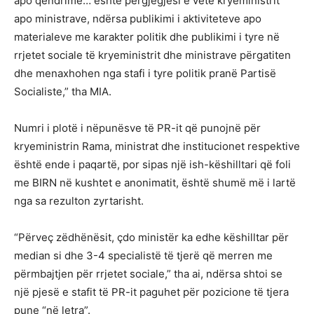
apo qëndrime… është përgjegjësi e vetë kryeministrit
apo ministrave, ndërsa publikimi i aktiviteteve apo
materialeve me karakter politik dhe publikimi i tyre në
rrjetet sociale të kryeministrit dhe ministrave përgatiten
dhe menaxhohen nga stafi i tyre politik pranë Partisë
Socialiste,” tha MIA.
Numri i plotë i nëpunësve të PR-it që punojnë për
kryeministrin Rama, ministrat dhe institucionet respektive
është ende i paqartë, por sipas një ish-këshilltari që foli
me BIRN në kushtet e anonimatit, është shumë më i lartë
nga sa rezulton zyrtarisht.
“Përveç zëdhënësit, çdo ministër ka edhe këshilltar për
median si dhe 3-4 specialistë të tjerë që merren me
përmbajtjen për rrjetet sociale,” tha ai, ndërsa shtoi se
një pjesë e stafit të PR-it paguhet për pozicione të tjera
pune “në letra”.