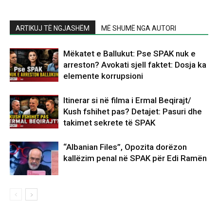
ARTIKUJ TË NGJASHËM
MË SHUMË NGA AUTORI
Mëkatet e Ballukut: Pse SPAK nuk e
arreston? Avokati sjell faktet: Dosja ka
elemente korrupsioni
Itinerar si në filma i Ermal Beqirajt/
Kush fshihet pas? Detajet: Pasuri dhe
takimet sekrete të SPAK
“Albanian Files”, Opozita dorëzon
kallëzim penal në SPAK për Edi Ramën