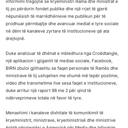
informimi tregojnë se kryeministri Rama dhe ministrat e
tij po përdorin fondet publike dhe një rrjet të gjerë
nëpunësish të marrëdhënieve me publikun për të
prodhuar përmbajtje dhe avancuar mediat e tyre sociale
në dëm të kanaleve zyrtare të institucioneve që ata
drejtojnë.
Duke analizuar të dhënat e mbledhura nga Croëdtangle,
një aplikacion i gjigantit të medias sociale, Facebook,
BIRN zbuloi gjithashtu se faqet personale të Ramës dhe
ministrave të tij ushqehen me shumë më tepër postime,
video dhe transmetime live sesa faqet e institucioneve,
duke arritur një raport 98 me 2 për qind të
ndërveprimeve totale në favor të tyre.
Menaxhimi i kanaleve dixhitale të komunikimit të
kryeministrit, ministrave, kryeministrisë dhe ministrive
është përgjegjësi e Agjencisë për Media dhe Informim,