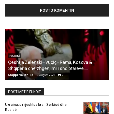
POLITIKË
Çështja Zelenski–Vuçiç–Rama, Kosova &
Shqipëria dhe zhgënjimi i shqiptarëve….
Shqiperia Etnike
-
9 August 2026
0
S
POSTIMET E FUNDIT
Ukraina, u rrjeshtua krah Serbisë dhe
Rusisë!