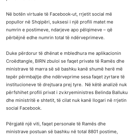
Në botën virtuale të Facebook-ut, rrjetit social më
popullor në Shqipëri, suksesi i një profili matet me
numrin e postimeve, ndarjeve apo pëlqimeve – që
përbëjnë edhe numrin total të ndërveprimeve.
Duke përdorur të dhënat e mbledhura me aplikacionin
Croëdtangle, BIRN zbuloi se faqet private të Ramës dhe
ministrave të marra së së bashku kanë shumë herë më
tepër përmbajtje dhe ndërveprime sesa faqet zyrtare të
institucioneve të drejtuara prej tyre. Në këtë analizë nuk
përfshihet profili privat i zv.kryeministres Belinda Balluku
dhe ministritë e shtetit, të cilat nuk kanë llogari në rrjetin
social Facebook.
Përgjatë një viti, faqet personale të Ramës dhe
ministrave postuan së bashku në total 8801 postime,