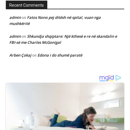
Recent Comments
admin
Fatos Nono pej ditësh në spital, vuan nga
on
mushkëritë
admin
Shkundja shqiptare: Një kthesë e re në skandalin e
on
FBI-së me Charles McGonigal
Arben Çokaj
Edona i do shumë paratë
on