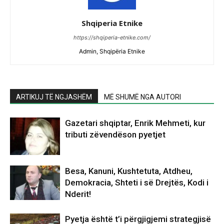
Shqiperia Etnike
https://shqiperia-etnike.com/
Admin, Shqipëria Etnike
ARTIKUJ TË NGJASHËM
MË SHUMË NGA AUTORI
Gazetari shqiptar, Enrik Mehmeti, kur
tributi zëvendëson pyetjet
Besa, Kanuni, Kushtetuta, Atdheu,
Demokracia, Shteti i së Drejtës, Kodi i
Nderit!
Pyetja është t’i përgjigjemi strategjisë