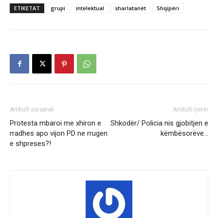
ETIKETAT
grupi
intelektual
sharlatanët
Shqipëri
Artikulli paraprak
Artikulli tjetër
Protesta mbaroi me xhiron e
Shkodër/ Policia nis gjobitjen e
rradhes apo vijon PD ne rrugen
këmbësorëve…
e shpreses?!