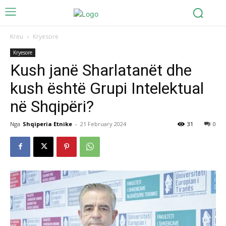
Kreu
Kryesore
Kryesore
Kush janë Sharlatanët dhe
kush është Grupi Intelektual
në Shqipëri?
Nga
Shqiperia Etnike
-
21 February 2024
31
0