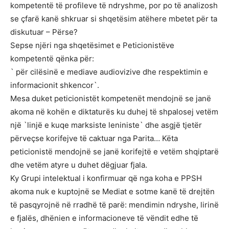
kompetentë të profileve të ndryshme, por po të analizosh
se çfarë kanë shkruar si shqetësim atëhere mbetet për ta
diskutuar – Përse?
Sepse njëri nga shqetësimet e Peticionistëve
kompetentë qënka për:
` për cilësinë e mediave audiovizive dhe respektimin e
informacionit shkencor`.
Mesa duket peticionistët kompetenët mendojnë se janë
akoma në kohën e diktaturës ku duhej të shpalosej vetëm
një `linjë e kuqe marksiste leniniste` dhe asgjë tjetër
përveçse korifejve të caktuar nga Parita… Këta
peticionistë mendojnë se janë korifejtë e vetëm shqiptarë
dhe vetëm atyre u duhet dëgjuar fjala.
Ky Grupi intelektual i konfirmuar që nga koha e PPSH
akoma nuk e kuptojnë se Mediat e sotme kanë të drejtën
të pasqyrojnë në rradhë të parë: mendimin ndryshe, lirinë
e fjalës, dhënien e informacioneve të vëndit edhe të