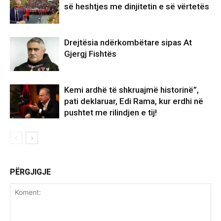
së heshtjes me dinjitetin e së vërtetës
Drejtësia ndërkombëtare sipas At
Gjergj Fishtës
Kemi ardhë të shkruajmë historinë”,
pati deklaruar, Edi Rama, kur erdhi në
pushtet me rilindjen e tij!
PËRGJIGJE