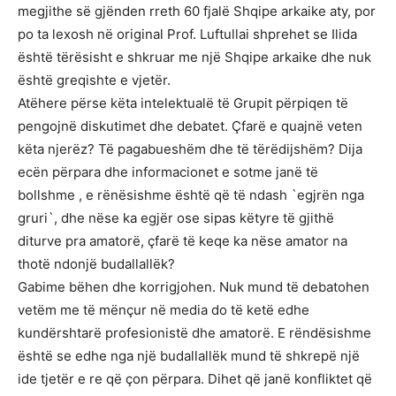
megjithe së gjënden rreth 60 fjalë Shqipe arkaike aty, por
po ta lexosh në original Prof. Luftullai shprehet se Ilida
është tërësisht e shkruar me një Shqipe arkaike dhe nuk
është greqishte e vjetër.
Atëhere përse këta intelektualë të Grupit përpiqen të
pengojnë diskutimet dhe debatet. Çfarë e quajnë veten
këta njerëz? Të pagabueshëm dhe të tërëdijshëm? Dija
ecën përpara dhe informacionet e sotme janë të
bollshme , e rënësishme është që të ndash `egjrën nga
gruri`, dhe nëse ka egjër ose sipas këtyre të gjithë
diturve pra amatorë, çfarë të keqe ka nëse amator na
thotë ndonjë budallallëk?
Gabime bëhen dhe korrigjohen. Nuk mund të debatohen
vetëm me të mënçur në media do të ketë edhe
kundërshtarë profesionistë dhe amatorë. E rëndësishme
është se edhe nga një budallallëk mund të shkrepë një
ide tjetër e re që çon përpara. Dihet që janë konfliktet që