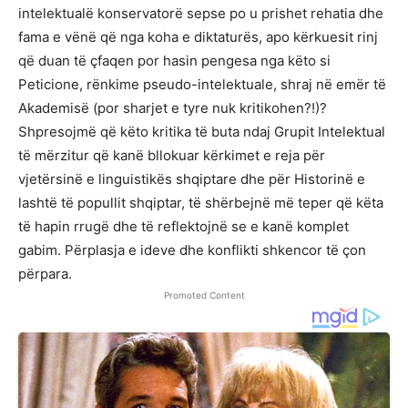
intelektualë konservatorë sepse po u prishet rehatia dhe
fama e vënë që nga koha e diktaturës, apo kërkuesit rinj
që duan të çfaqen por hasin pengesa nga këto si
Peticione, rënkime pseudo-intelektuale, shraj në emër të
Akademisë (por sharjet e tyre nuk kritikohen?!)?
Shpresojmë që këto kritika të buta ndaj Grupit Intelektual
të mërzitur që kanë bllokuar kërkimet e reja për
vjetërsinë e linguistikës shqiptare dhe për Historinë e
lashtë të popullit shqiptar, të shërbejnë më teper që këta
të hapin rrugë dhe të reflektojnë se e kanë komplet
gabim. Përplasja e ideve dhe konflikti shkencor të çon
përpara.
Promoted Content