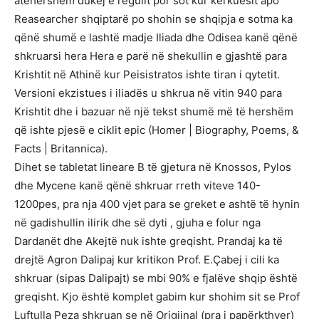
atëhershëm dukej e regullt por sot kur kërkuesit apo
Reasearcher shqiptarë po shohin se shqipja e sotma ka
qënë shumë e lashtë madje Iliada dhe Odisea kanë qënë
shkruarsi hera Hera e parë në shekullin e gjashtë para
Krishtit në Athinë kur Peisistratos ishte tiran i qytetit.
Versioni ekzistues i iliadës u shkrua në vitin 940 para
Krishtit dhe i bazuar në një tekst shumë më të hershëm
që ishte pjesë e ciklit epic (Homer | Biography, Poems, &
Facts | Britannica).
Dihet se tabletat lineare B të gjetura në Knossos, Pylos
dhe Mycene kanë qënë shkruar rreth viteve 140-
1200pes, pra nja 400 vjet para se greket e ashtë të hynin
në gadishullin ilirik dhe së dyti , gjuha e folur nga
Dardanët dhe Akejtë nuk ishte greqisht. Prandaj ka të
drejtë Agron Dalipaj kur kritikon Prof. E.Çabej i cili ka
shkruar (sipas Dalipajt) se mbi 90% e fjalëve shqip është
greqisht. Kjo është komplet gabim kur shohim sit se Prof
Luftulla Peza shkruan se në Origjinal (pra i papërkthyer)