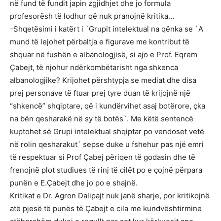
në fund të fundit japin zgjidhjet dhe jo formula
profesorësh të lodhur që nuk pranojnë kritika…
-Shqetësimi i katërt i `Grupit intelektual na qënka se `A
mund të lejohet përbaltja e figurave me kontribut të
shquar në fushën e albanologjisë, si ajo e Prof. Eqrem
Çabejt, të njohur ndërkombëtarisht nga shkenca
albanologjike? Krijohet përshtypja se mediat dhe disa
prej personave të ftuar prej tyre duan të krijojnë një
“shkencë” shqiptare, që i kundërvihet asaj botërore, çka
na bën qesharakë në sy të botës`. Me këtë sentencë
kuptohet së Grupi intelektual shqiptar po vendoset vetë
në rolin qesharakut` sepse duke u fshehur pas një emri
të respektuar si Prof Çabej përiqen të godasin dhe të
frenojnë plot studiues të rinj të cilët po e çojnë përpara
punën e E.Çabejt dhe jo po e shajnë.
Kritikat e Dr. Agron Dalipajt nuk janë sharje, por kritikojnë
atë pjesë të punës të Çabejt e cila me kundvështirmine