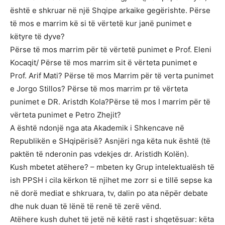
është e shkruar në një Shqipe arkaike gegërishte. Përse
të mos e marrim kë si të vërtetë kur janë punimet e
këtyre të dyve?
Përse të mos marrim për të vërtetë punimet e Prof. Eleni
Kocaqit/ Përse të mos marrim sit ë vërteta punimet e
Prof. Arif Mati? Përse të mos Marrim për të verta punimet
e Jorgo Stillos? Përse të mos marrim pr të vërteta
punimet e DR. Aristdh Kola?Përse të mos I marrim për të
vërteta punimet e Petro Zhejit?
A është ndonjë nga ata Akademik i Shkencave në
Republikën e SHqipërisë? Asnjëri nga këta nuk është (të
paktën të nderonin pas vdekjes dr. Aristidh Kolën).
Kush mbetet atëhere? – mbeten ky Grup intelektualësh të
ish PPSH i cila kërkon të njihet me zorr si e tillë sepse ka
në dorë mediat e shkruara, tv, dalin po ata nëpër debate
dhe nuk duan të lënë të renë të zerë vënd.
Atëhere kush duhet të jetë në këtë rast i shqetësuar: këta