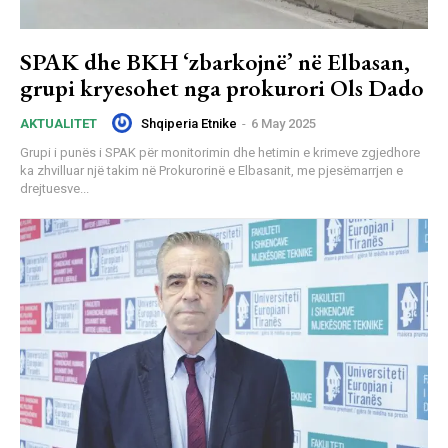
SPAK dhe BKH ‘zbarkojnë’ në Elbasan,
grupi kryesohet nga prokurori Ols Dado
Shqiperia Etnike
-
6 May 2025
AKTUALITET
Grupi i punës i SPAK për monitorimin dhe hetimin e krimeve zgjedhore
ka zhvilluar një takim në Prokurorinë e Elbasanit, me pjesëmarrjen e
drejtuesve...