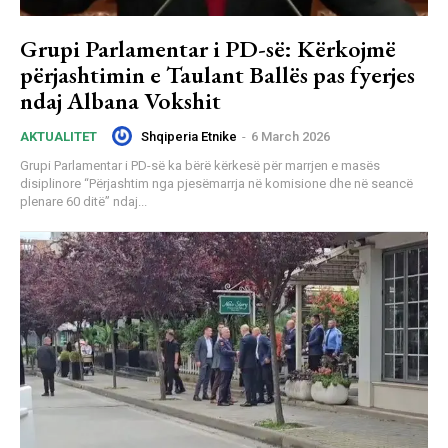
Grupi Parlamentar i PD-së: Kërkojmë
përjashtimin e Taulant Ballës pas fyerjes
ndaj Albana Vokshit
Shqiperia Etnike
-
6 March 2026
AKTUALITET
Grupi Parlamentar i PD-së ka bërë kërkesë për marrjen e masës
disiplinore “Përjashtim nga pjesëmarrja në komisione dhe në seancë
plenare 60 ditë” ndaj...