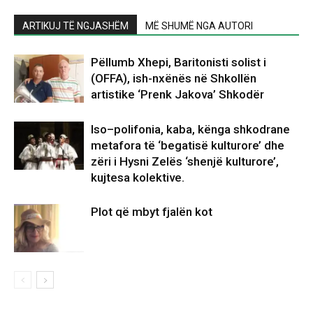
ARTIKUJ TË NGJASHËM
MË SHUMË NGA AUTORI
Pëllumb Xhepi, Baritonisti solist i
(OFFA), ish-nxënës në Shkollën
artistike ‘Prenk Jakova’ Shkodër
Iso–polifonia, kaba, kënga shkodrane
metafora të ‘begatisë kulturore’ dhe
zëri i Hysni Zelës ‘shenjë kulturore’,
kujtesa kolektive.
Plot që mbyt fjalën kot