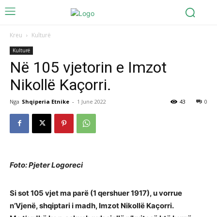
Kreu
Kulturë
Kulturë
Në 105 vjetorin e Imzot
Nikollë Kaçorri.
Nga
Shqiperia Etnike
-
1 June 2022
43
0
Foto: Pjeter Logoreci
Si sot 105 vjet ma parë (1 qershuer 1917), u vorrue
n’Vjenë, shqiptari i madh, Imzot Nikollë Kaçorri.