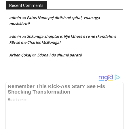
Recent Comments
admin
Fatos Nono pej ditësh në spital, vuan nga
on
mushkëritë
admin
Shkundja shqiptare: Një kthesë e re në skandalin e
on
FBI-së me Charles McGonigal
Arben Çokaj
Edona i do shumë paratë
on