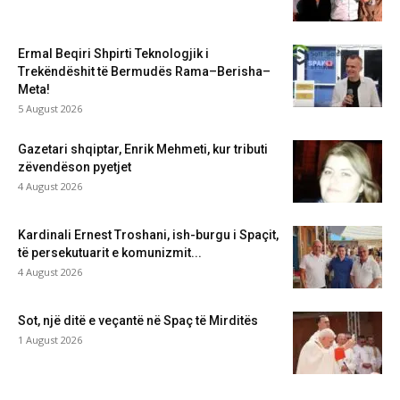
Ermal Beqiri Shpirti Teknologjik i
Trekëndëshit të Bermudës Rama–Berisha–
Meta!
5 August 2026
Gazetari shqiptar, Enrik Mehmeti, kur tributi
zëvendëson pyetjet
4 August 2026
Kardinali Ernest Troshani, ish-burgu i Spaçit,
të persekutuarit e komunizmit...
4 August 2026
Sot, një ditë e veçantë në Spaç të Mirditës
1 August 2026