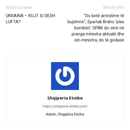
Artikulli paraprak
Artikulli tjetër
UKRAINA – KUJT IU DESH
“Do ketë arrestime të
LUFTA?
bujshme”, Spartak Braho ‘plas
bombën’: SPAK do vërë në
pranga ministra aktualë dhe
ish-ministra, do të godasë
Shqiperia Etnike
https://shqiperia-etnike.com/
Admin, Shqipëria Etnike