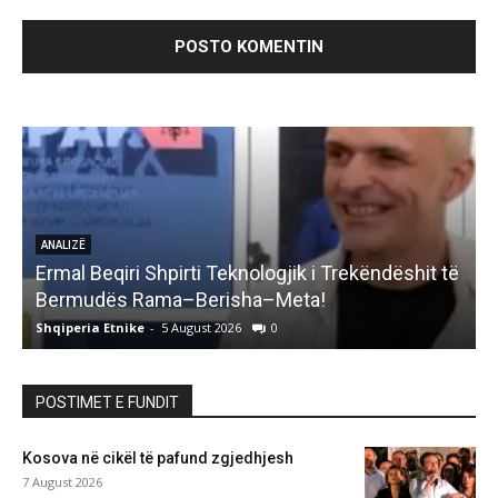
ANALIZË
Ermal Beqiri Shpirti Teknologjik i Trekëndëshit të
G
Bermudës Rama–Berisha–Meta!
Shqiperia Etnike
-
5 August 2026
0
S
POSTIMET E FUNDIT
Kosova në cikël të pafund zgjedhjesh
7 August 2026