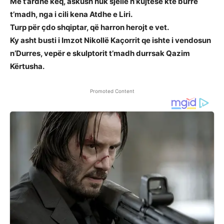
Me t’ardhë keq, askush nuk sjellë n’kujtesë ktë burrë
t’madh, nga i cili kena Atdhe e Liri.
Turp për çdo shqiptar, që harron herojt e vet.
Ky asht busti i Imzot Nikollë Kaçorrit qe ishte i vendosun
n’Durres, vepër e skulptorit t’madh durrsak Qazim
Kërtusha.
Promoted Content