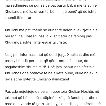
marrëdhënies së punës që pat pasur babai me të atin e
Xhulianos, më ka ofruar të ‘bënim një punë’ që do ishte
shumë fitimprurëse.
Xhuliani më pati thënë se duhet të ndiqnin lëvizjet e një
personi në Elbasan, pasi dikush tjetër që fshihej pas
Xhulianos, ishte i interesuar ta vriste.
Ndaj për informacionet që do t’i jepja Xhulianit dhe më
pas ky i fundit personit që qëndronte i fshehur, do
paguheshim shumë mirë. Unë jam joshur nga oferta e
Xhulianos dhe pranova të bëja këtë punë, duke ndjekur
lëvizjet në qytet të Emiljano Ramazanit
Pas çdo ndjekjeje që bëja, i raportoja Xhulian Hoxhës në
takimet që bënim në shtëpinë e këtij të fundit, por dhe në
bare dhe vende të tjera. Unë hyja dhe dilja gati përditë në