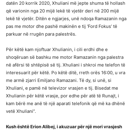
datën 20 korrik 2020, Xhuliani më jepte shuma të hollash
që varionin nga 20 mijë lekë të vjetër deri në 200 mijë
lekë të vjetër. Ditën e ngjarjes, unë ndoqa Ramazanin nga
pas me motor dhe pashë makinën e tij ‘Ford Fokus’ të
parkuar në rrugën para palestrës.
Për këtë kam njoftuar Xhulianin, i cili erdhi dhe e
shoqëruan së bashku me motor Ramazanin nga palestra
në afërsi të shtëpisë së tij. Xhuliani i shkroi me telefon të
interesuarit për këtë. Po këtë ditë, rreth orës 16:00, u vra
me armë zjarri Emiljano Ramazani. Të dy, si unë, si
Xhuliani, e pamë në televizor vrasjen e tij. Bisedat me
Xhulianin për këtë vrasje, por edhe për atë të Runajt, i
kam bërë me anë të një aparati telefonik që më ka dhënë
vetë Xhuliani”.
Kush është Erion Alibej, i akuzuar për një mori vrasjesh