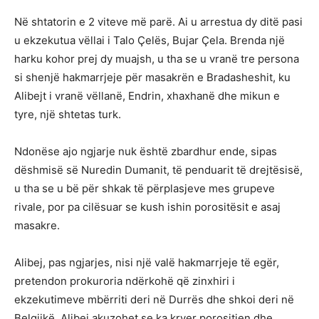
Në shtatorin e 2 viteve më parë. Ai u arrestua dy ditë pasi
u ekzekutua vëllai i Talo Çelës, Bujar Çela. Brenda një
harku kohor prej dy muajsh, u tha se u vranë tre persona
si shenjë hakmarrjeje për masakrën e Bradasheshit, ku
Alibejt i vranë vëllanë, Endrin, xhaxhanë dhe mikun e
tyre, një shtetas turk.
Ndonëse ajo ngjarje nuk është zbardhur ende, sipas
dëshmisë së Nuredin Dumanit, të penduarit të drejtësisë,
u tha se u bë për shkak të përplasjeve mes grupeve
rivale, por pa cilësuar se kush ishin porositësit e asaj
masakre.
Alibej, pas ngjarjes, nisi një valë hakmarrjeje të egër,
pretendon prokuroria ndërkohë që zinxhiri i
ekzekutimeve mbërriti deri në Durrës dhe shkoi deri në
Belgjikë. Alibej akuzohet se ka kryer porositjen dhe