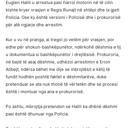
Euglen Halili u arrestua pasi harroi motorin në të cilin
kishte kryer vrasjen e Regis Runajt në shtëpi dhe ia gjeti
Policia. Ose ky është versioni i Policisë dhe i prokurorisë
për atë ngjarje dhe arrestim.
Kur u vu në pranga, ai tregoi jo vetëm për vrasjen, por
edhe për shokun-bashkëpunëtor, ndërkohë dëshmia e tij
u dokumentua si bashkëpunëtor i drejtësisë. Prokuroria,
në bazë të asaj dëshmie, udhëzoi arrestimin e Erion
Alibejt, ndërsa bëhet me dije se mbrojtësit e këtij të
fundit hodhën poshtë faktet e dëshmitarëve, duke
pretenduar se ata nuk thonë të vërtetën dhe se procesi
është i montuar nga ana e prokurorisë.
Po ashtu, mbrojtja pretendon se Halili ka dhënë dëshmi
pasi është dhunuar nga Policia.