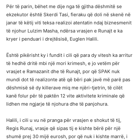
Për të parin, bëhet me dije nga të gjitha dëshmitë se
ekzekutor është Skerdi Tasi, fieraku që doli në skenë në
janar të këtij viti teksa realizoi atentatin ndaj biznesmenit
të njohur Lulzim Masha, ndërsa vrasjen e Runajt e ka
kryer i penduari i drejtësisë, Euglen Halili.
Është pikërisht ky i fundit i cili që para dy vitesh ka arritur
të hedhë dritë mbi një mori krimesh, e jo vetëm për
vrasjet e Ramazanit dhe të Runajt, por që SPAK nuk
mundi dot të realizonte atë që bëri pak javë më parë pas
dëshmisë së dy killerave miq me njëri-tjetrin, të cilët
kanë folur për të paktën 12 vite aktivitete kriminale që
lidhen me ngjarje të njohura dhe të panjohura.
Halili, i cili u vu në pranga për vrasjen e shokut të tij,
Regis Runaj, vrasje që sipas tij e kishte bërë për një
shumë prej 30 mijë eurosh, por që nuk i kishte marrë, i