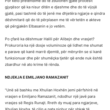
Por këto pretendime do të zbulohen gjatë procesit
gjyqësor që ka nisur ditën e djeshme dhe do të vijojë
gjatë, pasi tashmë do të jenë me dhjetëra ngjarje e qindra
dëshmitarë që do të përplasen me të vërtetën e akteve
që përgjakën Elbasanin e jo vetëm.
Po çfarë ka dëshmuar Halili për Alibejn dhe vrasjet?
Prokuroria ka një dosje voluminoze që lidhet me shumat
e parave që kanë marrë djemtë, për mënyrën se si kanë
funksionuar dhe për shumëçka tjetër që ende nuk është
zbardhur në ato krime të rënda.
NDJEKJA E EMILJANO RAMAZANIT
“Unë së bashku me Xhulian Hoxhën jemi përfshirë në
vrasjen e Emiljano Ramazanit, ndodhur një javë para
vrasjes së Regis Runajt. Rreth dy muaj para ngjarjeve,
Xhulian Hoxha, të cilin e pata njohur për shkak të