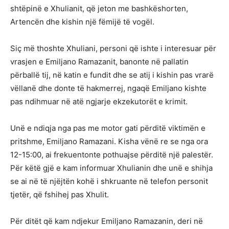
shtëpinë e Xhulianit, që jeton me bashkëshorten,
Artencën dhe kishin një fëmijë të vogël.
Siç më thoshte Xhuliani, personi që ishte i interesuar për
vrasjen e Emiljano Ramazanit, banonte në pallatin
përballë tij, në katin e fundit dhe se atij i kishin pas vrarë
vëllanë dhe donte të hakmerrej, ngaqë Emiljano kishte
pas ndihmuar në atë ngjarje ekzekutorët e krimit.
Unë e ndiqja nga pas me motor gati përditë viktimën e
pritshme, Emiljano Ramazani. Kisha vënë re se nga ora
12-15:00, ai frekuentonte pothuajse përditë një palestër.
Për këtë gjë e kam informuar Xhulianin dhe unë e shihja
se ai në të njëjtën kohë i shkruante në telefon personit
tjetër, që fshihej pas Xhulit.
Për ditët që kam ndjekur Emiljano Ramazanin, deri në