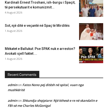
Kardinali Ernest Troshani, ish-burgu i Spaçit,
të persekutuarit e komunizmit...
4 August 2026
Sot, një ditë e veçantë në Spaç të Mirditës
1 August 2026
Mëkatet e Ballukut: Pse SPAK nuk e arreston?
Avokati sjell faktet:...
1 August 2026
Recent Comments
admin
Fatos Nono pej ditësh në spital, vuan nga
on
mushkëritë
admin
Shkundja shqiptare: Një kthesë e re në skandalin e
on
FBI-së me Charles McGonigal