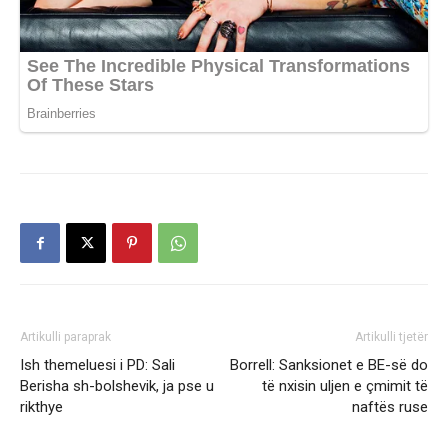
Artikulli paraprak
Artikulli tjetër
Ish themeluesi i PD: Sali
Borrell: Sanksionet e BE-së do
Berisha sh-bolshevik, ja pse u
të nxisin uljen e çmimit të
rikthye
naftës ruse