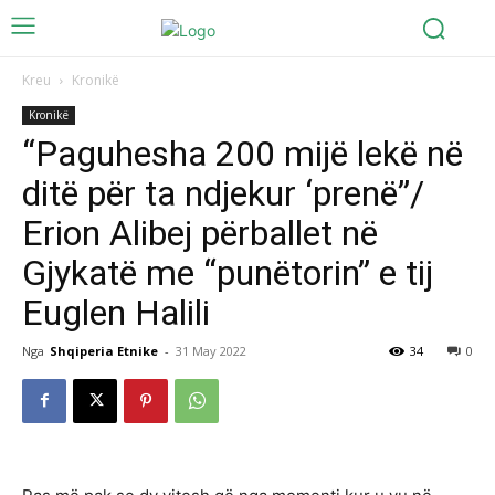
Kreu
Kronikë
Kronikë
“Paguhesha 200 mijë lekë në
ditë për ta ndjekur ‘prenë”/
Erion Alibej përballet në
Gjykatë me “punëtorin” e tij
Euglen Halili
Nga
Shqiperia Etnike
-
31 May 2022
34
0