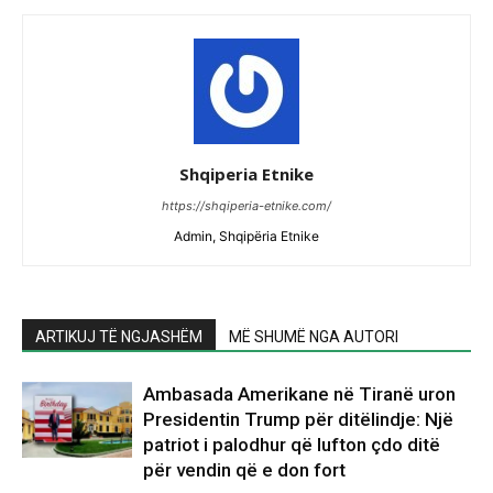
Shqiperia Etnike
https://shqiperia-etnike.com/
Admin, Shqipëria Etnike
ARTIKUJ TË NGJASHËM
MË SHUMË NGA AUTORI
Ambasada Amerikane në Tiranë uron
Presidentin Trump për ditëlindje: Një
patriot i palodhur që lufton çdo ditë
për vendin që e don fort