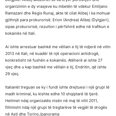
organizimin e dy vrasjeve ku mbetën të vdekur Emiljano
Ramazani dhe Regis Runaj, akte të cilat Alibej i ka mohuar
gjithnjë para prokurorisë. Erion (Andrea) Alibej (Dylgjeri),
sipas prokurorisë, rezulton i përfshirë edhe në trafikun e
kokainës në Itali.
Ai ishte arrestuar bashkë me vëllain e tij të ndjerë në vitin
2013 në Itali, në kuadër të një operacioni antidrogë,
konkretisht në fushën e kokainës. Atëherë ai ishte 27
vjeç dhe u kap bashkë me vëllain e tij, Endritin, që ishte
29 vjeç.
Italianët treguan se ky i fundi ishte drejtuesi i një grupi të
madh kriminal, ku kishte edhe 10 shqiptarë të tjerë.
Hetimet ndaj organizatës nisën në maj të vitit 2011,
fillimisht ndaj një grupi të tregtarëve të vegjël të drogës
në Asti dhe Torino./panorama