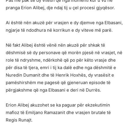
Pas më pak se dy vitesh që nga momenti kur u vu në
pranga Erion Alibej, dje ndaj tij u çel procesi gjyqësor.
Ai është nën akuzë për vrasjen e dy djemve nga Elbasani,
ngjarje të ndodhura në korrikun e dy viteve më parë.
Në fakt Alibej është vënë nën akuzë për shkak të
dëshmisë së dy personave që morën pjesë në vrasjet, në
role të ndryshme, ndërkohë që po për këto vrasje dhe
për disa të tjera, emri i tij ka dalë edhe nga dëshmitë e
Nuredin Dumanit dhe të Henrik Hoxhës, dy vrasësit e
pamëshirshëm me pagesë që gjeneruan episode të
përgjakshme që nga Elbasani e deri në Durrës.
Erion Alibej akuzohet se ka paguar për ekzekutimin
mafioz të Emiljano Ramazanit dhe vrasjen brutale të
Regis Runajt.