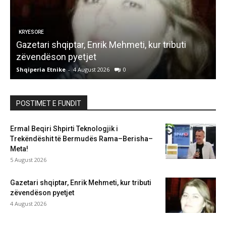
KRYESORE
ë
Gazetari shqiptar, Enrik Mehmeti, kur tributi
K
zëvendëson pyetjet
Shqiperia Etnike
-
4 August 2026
0
S
POSTIMET E FUNDIT
Ermal Beqiri Shpirti Teknologjik i
Trekëndëshit të Bermudës Rama–Berisha–
Meta!
5 August 2026
Gazetari shqiptar, Enrik Mehmeti, kur tributi
zëvendëson pyetjet
4 August 2026