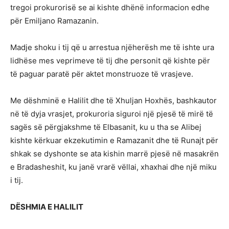
tregoi prokurorisë se ai kishte dhënë informacion edhe
për Emiljano Ramazanin.
Madje shoku i tij që u arrestua njëherësh me të ishte ura
lidhëse mes veprimeve të tij dhe personit që kishte për
të paguar paratë për aktet monstruoze të vrasjeve.
Me dëshminë e Halilit dhe të Xhuljan Hoxhës, bashkautor
në të dyja vrasjet, prokuroria siguroi një pjesë të mirë të
sagës së përgjakshme të Elbasanit, ku u tha se Alibej
kishte kërkuar ekzekutimin e Ramazanit dhe të Runajt për
shkak se dyshonte se ata kishin marrë pjesë në masakrën
e Bradasheshit, ku janë vrarë vëllai, xhaxhai dhe një miku
i tij.
DËSHMIA E HALILIT