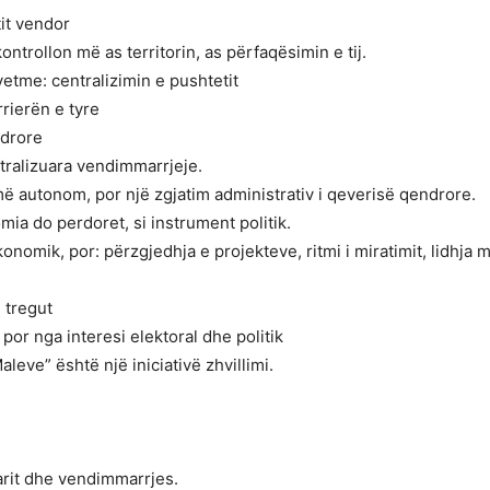
it vendor
kontrollon më as territorin, as përfaqësimin e tij.
vetme: centralizimin e pushtetit
rierën e tyre
ndrore
tralizuara vendimmarrjeje.
ë autonom, por një zgjatim administrativ i qeverisë qendrore.
ia do perdoret, si instrument politik.
onomik, por: përzgjedhja e projekteve, ritmi i miratimit, lidhja 
ë tregut
por nga interesi elektoral dhe politik
leve” është një iniciativë zhvillimi.
arit dhe vendimmarrjes.