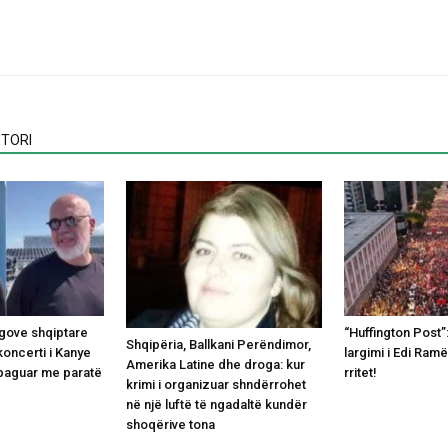
TORI
ingove shqiptare
“Huffington Post”
Shqipëria, Ballkani Perëndimor,
oncerti i Kanye
largimi i Edi Ram
Amerika Latine dhe droga: kur
 paguar me paratë
rritet!
krimi i organizuar shndërrohet
në një luftë të ngadaltë kundër
shoqërive tona