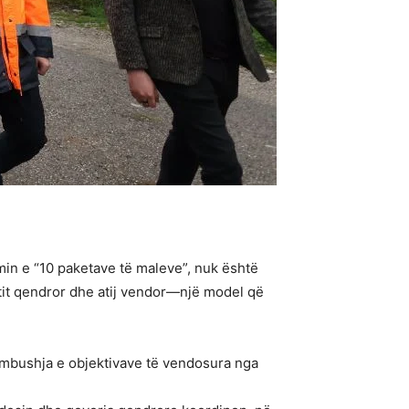
min e “10 paketave të maleve”, nuk është
etit qendror dhe atij vendor—një model që
ërmbushja e objektivave të vendosura nga