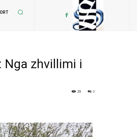
ORT
Nga zhvillimi i
29
0