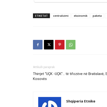
ETIKETAT
centralizimi
ekoinomik
paketa
Artikulli paraprak
Thirrjet “UÇK -UÇK”… të tifozëve në Bratislavë,
Kosovës
Shqiperia Etnike