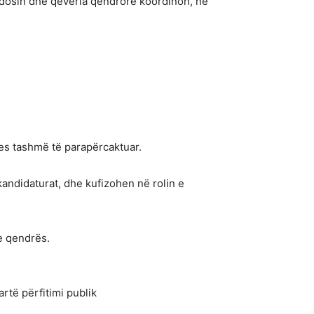
endosin dhe qeveria qendrore koordinon, në
ces tashmë të parapërcaktuar.
kandidaturat, dhe kufizohen në rolin e
e qendrës.
rtë përfitimi publik