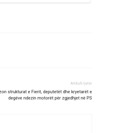
Artikulli tjetër
on strukturat e Fierit, deputetët dhe kryetarët e
degëve ndezin motorët për zgjedhjet në PS