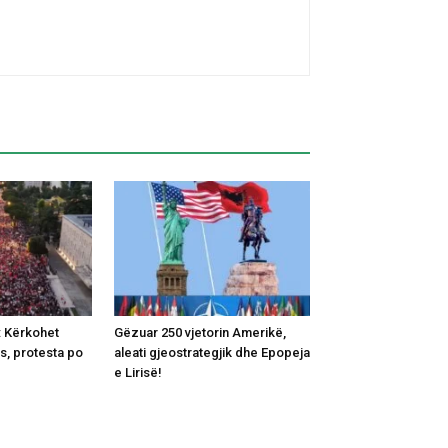
: Kërkohet
Gëzuar 250 vjetorin Amerikë,
ës, protesta po
aleati gjeostrategjik dhe Epopeja
e Lirisë!