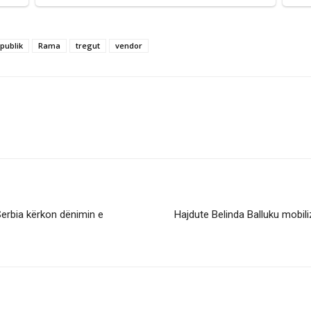
publik
Rama
tregut
vendor
 Serbia kërkon dënimin e
Hajdute Belinda Balluku mobiliz