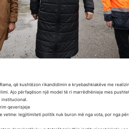
i Rama, që kushtëzon rikandidimin e kryebashkiakëve me realizi
hvillimi. Ajo përfaqëson një model të ri marrëdhënieje mes pusht
institucional.
arim qeverisjeje
 e vetme: legjitimiteti politik nuk buron më nga vota, por nga p