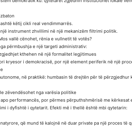
istem demokratik ku: qytetarët zgjedhin institucionet lokale v
 zbaton
ashtë këtij cikli real vendimmarrës.
ë instrument zhvillimi në një mekanizëm filtrimi politik.
Mos vallë cënohet, rënia e vullnetit të votës?
nga përmbushja e një targeti administrativ:
gjedhjet kthehen në një formalitet legjitimues
ori kryesor i demokracisë, por një element periferik në një pro
je
 autonome, në praktikë: humbasin të drejtën për të përzgjedhur 
nale zëvendësohet nga varësia politike
 apo performancës, por përmes përputhshmërisë me kërkesat 
i i dyfishtë i qytetarit. Efekti më i thellë është mbi qytetarin:
tyrore, që mund të kalojnë në duar private pa një proces të qa