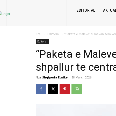
EDITORIAL
AKTUAL
Kreu
Editorial
“Paketa e Maleve” si mekanizëm kontr
Editorial
“Paketa e Maleve”
shpallur te centr
Nga
Shqiperia Etnike
-
28 March 2026