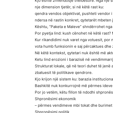
Kjo është zhvendosje thelbësore. Nga një s
nje dimension tjetër, si në këtë rast ku:
qendra vendos objektivat, pushteti vendor i
ndersa në rastin konkret, qytetarët mbeten j
Kështu, “Paketa e Maleve” shndërrohet nga nj
Por pyetja lind: kush cënohet në këtë rast? 
Kur rikandidimi nuk varet nga votuesit, por 
vota humb funksionin e saj përcaktues dhe z
Në këtë kontekst, qytetari nuk është më akt
Ketu lind erozioni i barazisë në vendimmarr
Strukturat lokale, që në teori duhet të jenë
zbatuesit të politikave qendrore.
Kjo krijon një sistem ku: barazia institucio
Bashkitë nuk konkurrojnë më përmes ideve
Por jo vetëm, këtu fillon të ndodhi shpronësim
Shpronësimi ekonomik
– përmes vendimeve mbi tokat dhe burimet na
Shpronësimi politik