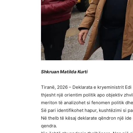
Shkruan Matilda Kurti
Tiranë, 2026 – Deklarata e kryeministrit Ed
thjesht një orientim politik apo objektiv z
meriton të analizohet si fenomen politik dhe 
Së pari identifikohet hapur, kushtëzimi si p
Në thelb të kësaj deklarate qëndron një ide
qendra.