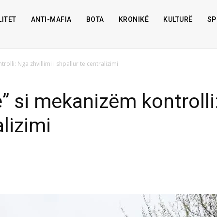
ITET
ANTI-MAFIA
BOTA
KRONIKË
KULTURË
SP
olli: Nga zhvillimi i shpallur te centralizimi
 si mekanizëm kontrolli: 
alizimi