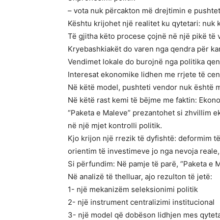
– vota nuk përcakton më drejtimin e pushtet
Kështu krijohet një realitet ku qytetari: nuk 
Të gjitha këto procese çojnë në një pikë të 
Kryebashkiakët do varen nga qendra për kar
Vendimet lokale do burojnë nga politika qe
Interesat ekonomike lidhen me rrjete të cen
Në këtë model, pushteti vendor nuk është m
Në këtë rast kemi të bëjme me faktin: Ekonom
“Paketa e Maleve” prezantohet si zhvillim ek
në një mjet kontrolli politik.
Kjo krijon një rrezik të dyfishtë: deformim t
orientim të investimeve jo nga nevoja reale, 
Si përfundim: Në pamje të parë, “Paketa e Ma
Në analizë të thelluar, ajo rezulton të jetë:
1- një mekanizëm seleksionimi politik
2- një instrument centralizimi institucional
3- një model që dobëson lidhjen mes qytet