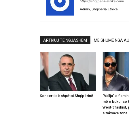
https://shqiperia-etnike.com/
Admin, Shqipëria Etnike
ARTIKUJ TË NGJASHËM
MË SHUMË NGA AU
Koncerti që shpëtoi Shqipërinë
“Vallja” e flam
më e bukur se k
West-t fashist,
e taksave tona