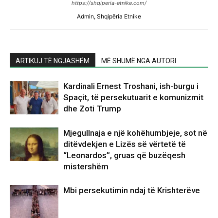
https://shqiperia-etnike.com/
Admin, Shqipëria Etnike
ARTIKUJ TË NGJASHËM
MË SHUMË NGA AUTORI
Kardinali Ernest Troshani, ish-burgu i
Spaçit, të persekutuarit e komunizmit
dhe Zoti Trump
Mjegullnaja e një kohëhumbjeje, sot në
ditëvdekjen e Lizës së vërtetë të
“Leonardos”, gruas që buzëqesh
mistershëm
Mbi persekutimin ndaj të Krishterëve