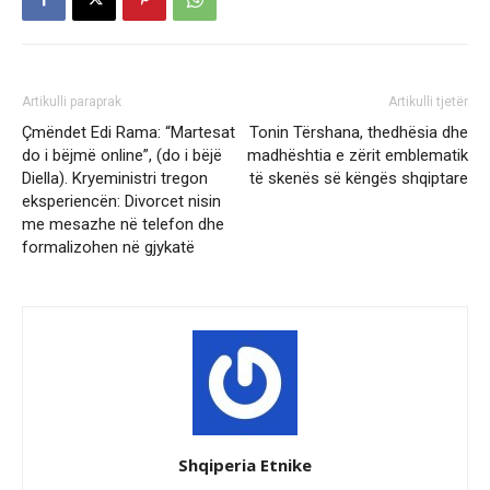
Artikulli paraprak
Artikulli tjetër
Çmëndet Edi Rama: “Martesat
Tonin Tërshana, thedhësia dhe
do i bëjmë online”, (do i bëjë
madhështia e zërit emblematik
Diella). Kryeministri tregon
të skenës së këngës shqiptare
eksperiencën: Divorcet nisin
me mesazhe në telefon dhe
formalizohen në gjykatë
Shqiperia Etnike