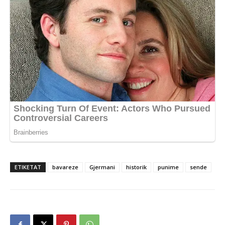
ETIKETAT
bavareze
Gjermani
historik
punime
sende