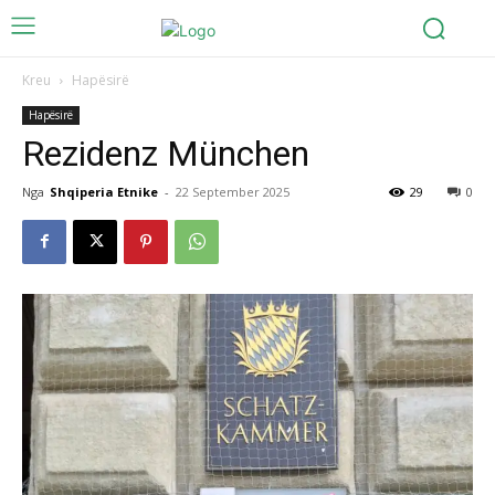
Kreu
Hapësirë
Hapësirë
Rezidenz München
Nga
Shqiperia Etnike
-
22 September 2025
29
0