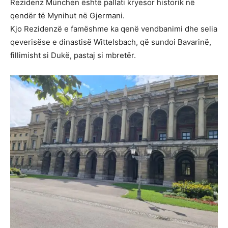
Rezidenz München është pallati kryesor historik në
qendër të Mynihut në Gjermani.
Kjo Rezidenzë e famëshme ka qenë vendbanimi dhe selia
qeverisëse e dinastisë Wittelsbach, që sundoi Bavarinë,
fillimisht si Dukë, pastaj si mbretër.