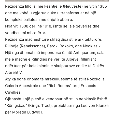
Rezidenza filloi si një kështjellë (Neuveste) në vitin 1385
dhe me kohë u zgjerua duke u transformuar në një
kompleks pallatesh me dhjetë oborre.
Nga viti 1508 deri në 1918, ishte selia e qeverisë dhe
vendbanimi mbretëror.
Rezidenza madhështore shfaq disa stile arkitekturore:
Rilindje (Renaissance), Barok, Rokoko, dhe Neoklasik.
Një nga dhomat më imponuese është Antiquarium, sala
më e madhe e Rilindjes në veri të Alpeve, fillimisht
ndërtuar për koleksionin e skulpturave antike të Dukës
Albreht V.
Aty ka edhe dhoma të mrekullueshme të stilit Rokoko, si
Galeria Ancestrale dhe “Rich Rooms” prej François
Cuvilliés.
Gjithashtu një pjesë e vendosur në stilin neoklasik është
“Königsbau” (King’s Tract), projektuar nga Leo von Klenze
për Mbretin Ludwig I.