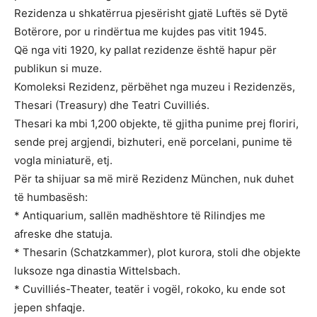
Rezidenza u shkatërrua pjesërisht gjatë Luftës së Dytë
Botërore, por u rindërtua me kujdes pas vitit 1945.
Që nga viti 1920, ky pallat rezidenze është hapur për
publikun si muze.
Komoleksi Rezidenz, përbëhet nga muzeu i Rezidenzës,
Thesari (Treasury) dhe Teatri Cuvilliés.
Thesari ka mbi 1,200 objekte, të gjitha punime prej floriri,
sende prej argjendi, bizhuteri, enë porcelani, punime të
vogla miniaturë, etj.
Për ta shijuar sa më mirë Rezidenz München, nuk duhet
të humbasësh:
* Antiquarium, sallën madhështore të Rilindjes me
afreske dhe statuja.
* Thesarin (Schatzkammer), plot kurora, stoli dhe objekte
luksoze nga dinastia Wittelsbach.
* Cuvilliés-Theater, teatër i vogël, rokoko, ku ende sot
jepen shfaqje.