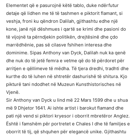
Elementet që e pasurojnë këtë tablo, duke ndërfutur
detaje që lidhen me të të tashmen e piktorit flamant, si
veshja, froni ku qëndron Dalilah, gjithashtu edhe një
kone, janë një dëshmues i qartë se krimi dhe pasioni do
të vijojnë ta përndjekin politikën, drejtësinë dhe çdo
marrëdhënie, pas së cilasve fshihen interesa dhe
dominime. Sipas Anthony van Dyck, Dalilah nuk ka qenë
dhe nuk do të jetë femra e vetme që do të përdoret për
arritjen e qëllimeve të mëdha. Të tjera dredhi, tradhti dhe
kurthe do të luhen në shtretër dashurishë të shitura. Kjo
pikturë tani ndodhet në Muzeun Kunsthistorisches në
Vjenë.
Sir Anthony van Dyck u lind më 22 Mars 1599 dhe u shua
më 9 Dhjetor 1641. Ai ishte artist i barokut flamand dhe
pati një vend si piktori kryesor i oborrit mbretëror Anglez.
Është i famshëm për portretet e Chales I dhe të familjes e
oborrit të tij, që shquhen për elegancë unike. Gjithashtu