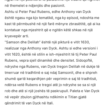
në themelet e ndjenjës dhe pasionit.
Ashtu si Peter Paul Rubens, edhe Anthony van Dyck
është ngasu nga kjo tematikë, nga ky episod, ndoshta me
kast të përmbushë në një farë mënyre zbrasëtitë, që ai ka
kontatuar nga mjeshtrit që e ngitën këtë shkas në një
kryevepër arti.
“Samson dhe Delilah” është një pikturë e vitit 1630,
realizuar nga Anthony van Dyck. Ashtu si edhe versioni i
vitit 1620, është në stilin e ish-mjeshtrit të tij Peter Paul
Rubens, vepra sjell dinamikë dhe densitet. Sidoqoftë,
ndryshe nga Rubens, van Dyck tregon Delilah në dukje të
tmerruar në tradhtinë e saj ndaj Samsonit, dhe e shpreh
shumë qartë keqardhjen për veprimin e saj të tradhtisë,
ndërsa vetë Rubens e tregoi atë jo ndryshe se sa si një
rob dhe atë si një joshës të paskrupull. Paleta e Van Dyck
në vepër zbulon gjithashtu ndikimin e Titian gjatë
qëndrimit të van Dyck në Itali.