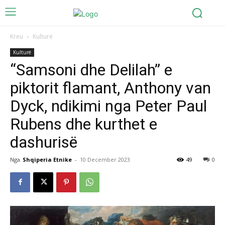
Kreu
Kulturë
Kulturë
“Samsoni dhe Delilah” e
piktorit flamant, Anthony van
Dyck, ndikimi nga Peter Paul
Rubens dhe kurthet e
dashurisë
Nga
Shqiperia Etnike
-
10 December 2023
49
0