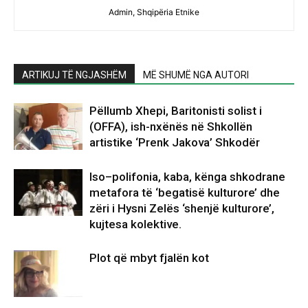
Admin, Shqipëria Etnike
ARTIKUJ TË NGJASHËM
MË SHUMË NGA AUTORI
Pëllumb Xhepi, Baritonisti solist i
(OFFA), ish-nxënës në Shkollën
artistike ‘Prenk Jakova’ Shkodër
Iso–polifonia, kaba, kënga shkodrane
metafora të ‘begatisë kulturore’ dhe
zëri i Hysni Zelës ‘shenjë kulturore’,
kujtesa kolektive.
Plot që mbyt fjalën kot