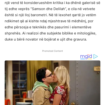
një vend të konsiderueshëm kritika i ka dhënë galerisë së
tij edhe veprës “Samson dhe Delilah”, e cila në vetvete
është si një lloj barometri. Në të lexohet qartë jo vetëm
ndikimet që ai kishte ndaj mjeshtrave të mëdhënj, por
edhe përsosja e teknikës dhe pasurimi i elementëve
shprehës. Ai realizoi dhe subjekte biblike e mitologjike,
duke u bërë novator në bojërat e ujit dhe gravura.
Promoted Content