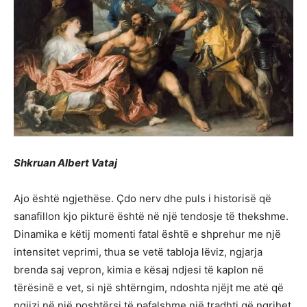
Shkruan Albert Vataj
Ajo është ngjethëse. Çdo nerv dhe puls i historisë që
sanafillon kjo pikturë është në një tendosje të thekshme.
Dinamika e këtij momenti fatal është e shprehur me një
intensitet veprimi, thua se vetë tabloja lëviz, ngjarja
brenda saj vepron, kimia e kësaj ndjesi të kaplon në
tërësinë e vet, si një shtërngim, ndoshta njëjt me atë që
ngjizi në një poshtërsi të pafalshme një tradhti që ngrihet