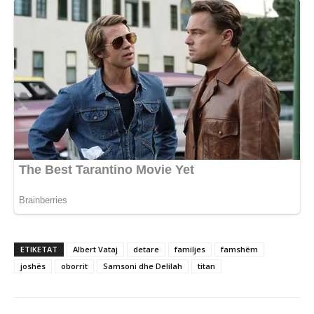
ETIKETAT
Albert Vataj
detare
familjes
famshëm
joshës
oborrit
Samsoni dhe Delilah
titan