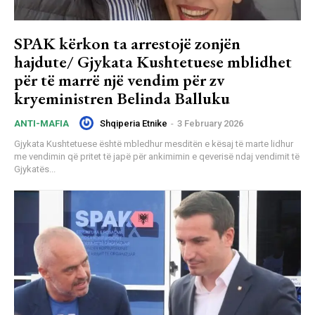
SPAK kërkon ta arrestojë zonjën
hajdute/ Gjykata Kushtetuese mblidhet
për të marrë një vendim për zv
kryeministren Belinda Balluku
Shqiperia Etnike
-
3 February 2026
ANTI-MAFIA
Gjykata Kushtetuese është mbledhur mesditën e kësaj të marte lidhur
me vendimin që pritet të japë për ankimimin e qeverisë ndaj vendimit të
Gjykatës...