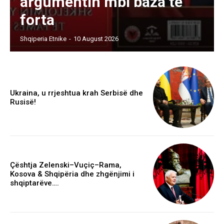
argumentin mbi baza të
forta
Shqiperia Etnike
-
10 August 2026
Ukraina, u rrjeshtua krah Serbisë dhe
Rusisë!
Çështja Zelenski–Vuçiç–Rama,
Kosova & Shqipëria dhe zhgënjimi i
shqiptarëve….