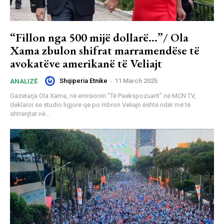
“Fillon nga 500 mijë dollarë…”/ Ola
Xama zbulon shifrat marramendëse të
avokatëve amerikanë të Veliajt
Shqiperia Etnike
-
11 March 2025
ANALIZË
Gazetarja Ola Xama, në emisionin "Të Paekspozuarit" në MCN TV,
deklaroi se studio ligjore që po mbron Veliajn është ndër më të
shtrenjtat në...