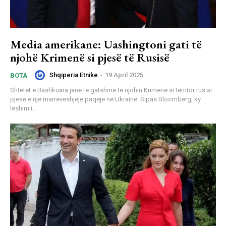
Media amerikane: Uashingtoni gati të
njohë Krimenë si pjesë të Rusisë
Shqiperia Etnike
-
19 April 2025
BOTA
Shtetet e Bashkuara janë të gatshme të njohin Krimenë si territor rus si
pjesë e një marrëveshjeje paqeje në Ukrainë. Sipas Bloomberg, ky
lëshim i...