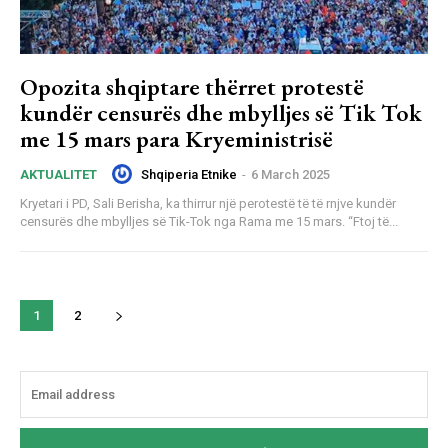
Opozita shqiptare thërret protestë
kundër censurës dhe mbylljes së Tik Tok
me 15 mars para Kryeministrisë
Shqiperia Etnike
-
6 March 2025
AKTUALITET
Kryetari i PD, Sali Berisha, ka thirrur një perotestë të të rnjve kundër
censurës dhe mbylljes së Tik-Tok nga Rama me 15 mars. “Ftoj të...
1
2