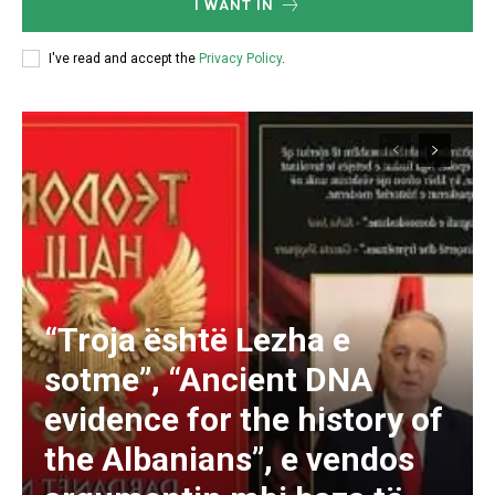
I WANT IN
I've read and accept the
Privacy Policy
.
“Troja është Lezha e
sotme”, “Ancient DNA
evidence for the history of
the Albanians”, e vendos