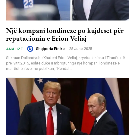
Një kompani londineze po kujdeset për
reputacionin e Erion Veliaj
Shqiperia Etnike
-
28 June 2025
ANALIZË
Shkruan Dallandyshe Xhaferri Erion Veliaj, kryebashkiaku i Tiranës që
prej vitit 2015, është duke u mbrojtur nga një kompani londineze e
marrëdhënieve me publikun, “Kendal...