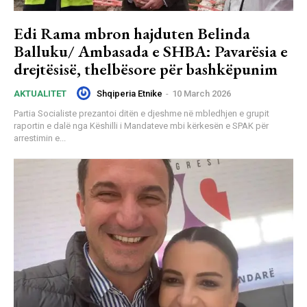
Edi Rama mbron hajduten Belinda
Balluku/ Ambasada e SHBA: Pavarësia e
drejtësisë, thelbësore për bashkëpunim
Shqiperia Etnike
-
10 March 2026
AKTUALITET
Partia Socialiste prezantoi ditën e djeshme në mbledhjen e grupit
raportin e dalë nga Këshilli i Mandateve mbi kërkesën e SPAK për
arrestimin e...