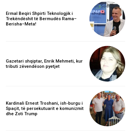
Ermal Beqiri Shpirti Teknologjik i
Trekëndëshit të Bermudës Rama–
Berisha–Meta!
Gazetari shqiptar, Enrik Mehmeti, kur
tributi zëvendëson pyetjet
Kardinali Ernest Troshani, ish-burgu i
Spaçit, të persekutuarit e komunizmit
dhe Zoti Trump