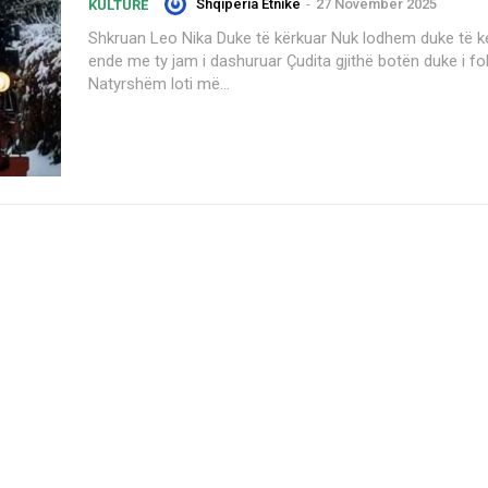
Shqiperia Etnike
-
27 November 2025
KULTURË
Shkruan Leo Nika Duke të kërkuar Nuk lodhem duke të kerkuar Kur
ende me ty jam i dashuruar Çudita gjithë botën duke i fol
Natyrshëm loti më...