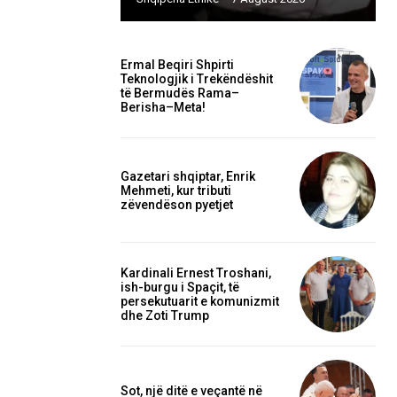
Ermal Beqiri Shpirti
Teknologjik i Trekëndëshit
të Bermudës Rama–
Berisha–Meta!
Gazetari shqiptar, Enrik
Mehmeti, kur tributi
zëvendëson pyetjet
Kardinali Ernest Troshani,
ish-burgu i Spaçit, të
persekutuarit e komunizmit
dhe Zoti Trump
Sot, një ditë e veçantë në