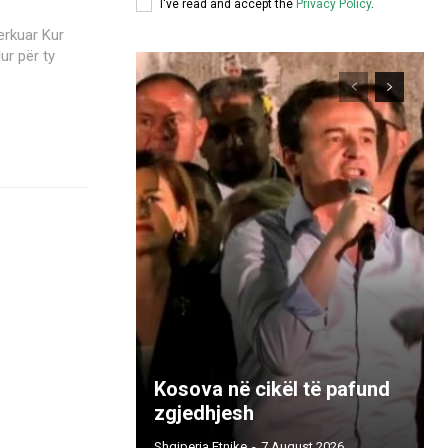
I've read and accept the
Privacy Policy
.
ur për ty
Kosova në cikël të pafund
zgjedhjesh
Shqiperia Etnike
-
7 August 2026