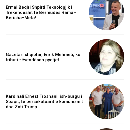
Ermal Beqiri Shpirti Teknologjik i
Trekëndëshit të Bermudës Rama–
Berisha–Meta!
Gazetari shqiptar, Enrik Mehmeti, kur
tributi zëvendëson pyetjet
Kardinali Ernest Troshani, ish-burgu i
Spaçit, të persekutuarit e komunizmit
dhe Zoti Trump