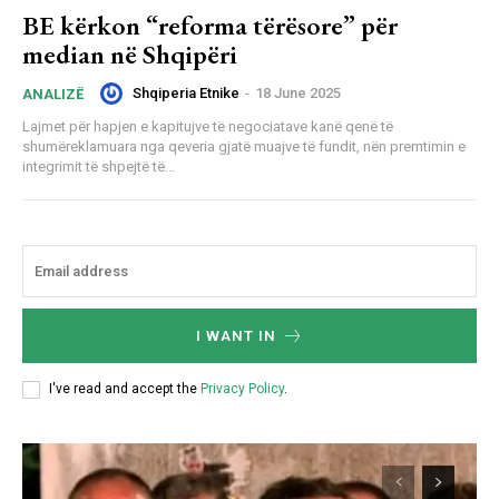
BE kërkon “reforma tërësore” për
median në Shqipëri
Shqiperia Etnike
-
18 June 2025
ANALIZË
Lajmet për hapjen e kapitujve të negociatave kanë qenë të
shumëreklamuara nga qeveria gjatë muajve të fundit, nën premtimin e
integrimit të shpejtë të...
I WANT IN
I've read and accept the
Privacy Policy
.