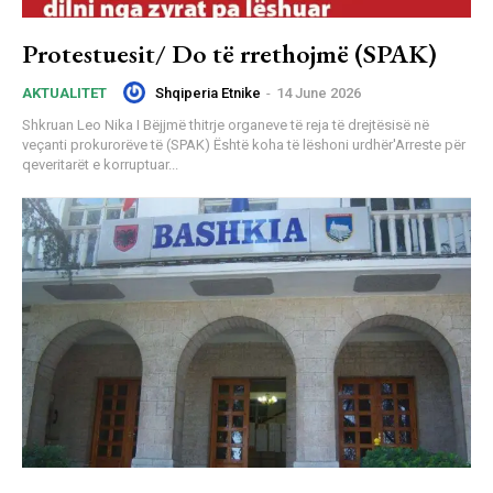
Protestuesit/ Do të rrethojmë (SPAK)
Shqiperia Etnike
-
14 June 2026
AKTUALITET
Shkruan Leo Nika I Bëjjmë thitrje organeve të reja të drejtësisë në
veçanti prokurorëve të (SPAK) Është koha të lëshoni urdhër'Arreste për
qeveritarët e korruptuar...