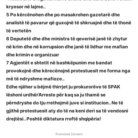
kryesor në lajme..
5 Po kërcënohen dhe po masakrohen gazetarë dhe
analistë të pavarur që guxojnë të shkruajnë dhe të thonë
të vertetën
6 Deputetë dhe dhe ministra të qeverisë janë të zhytur
në krim dhe në korrupsion dhe janë të lidhur me mafian
dhe krimin e organizuar
7 Agjentët e shtetit në bashkëpunim me bandat
provokojnë dhe kërecënojnë protestuesit me forma nga
më të ndryshme mafioze..
Edhe njëher u bëjmë thirrjet ju prokurorëve të SPAK
lëshoni urdhër’Arreste për kaq sa ju thamë se
përndryshe do tju rrethojmë juve si institucion.. Ne të
gjithë protestuesit aty do të na keni deri sa të vendosni
drejtësi.. Poshtë diktatura rroftë shqipëria!
Promoted Content