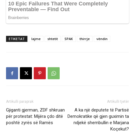
ETIKETAT
lajme
shtetit
SPAK
thirrje
vëndin
Artikulli paraprak
Artikulli tjetër
Gjiganti gjerman, ZDF shkruan
A ka një deputete të Partisë
për protestat: Mijëra çdo ditë
Demokratike që gjen guximin ta
poshtë zyrës së Ramës
ndjekë shembullin e Marjana
Koçekut?