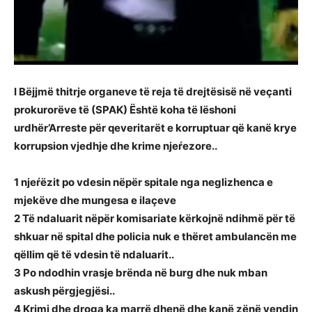
I Bëjjmë thitrje organeve të reja të drejtësisë në veçanti
prokurorëve të (SPAK) Është koha të lëshoni
urdhër’Arreste për qeveritarët e korruptuar që kanë krye
korrupsion vjedhje dhe krime njeŕezore..
1 njeŕëzit po vdesin nëpër spitale nga neglizhenca e
mjekëve dhe mungesa e ilaçeve
2 Të ndaluarit nëpër komisariate kërkojnë ndihmë për të
shkuar në spital dhe policia nuk e thëret ambulancën me
qëllim që të vdesin të ndaluarit..
3 Po ndodhin vrasje brënda në burg dhe nuk mban
askush përgjegjësi..
4 Krimi dhe droga ka marrë dhenë dhe kanë zënë vendin