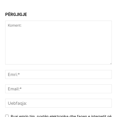
PËRGJIGJE
Ruaj emrin tim, postën elektronike dhe faqen e internetit në