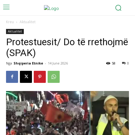
Kreu
Aktualitet
Aktualitet
Protestuesit/ Do të rrethojmë
(SPAK)
Nga
Shqiperia Etnike
-
14 June 2026
58
0