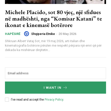
Michele Placido, sot 80 vjeç, një sfidues
në madhështi, nga “Komisar Katani” te
ikonat e kinemasë botërore
Shqiperia Etnike
-
20 May 2026
HAPËSIRË
Shkruan Albert Vataj Sot, më 19 maj 2026, arti italian dhe
kinematografia botërore përulen me respekt përpara një emri që për
dekada ka mishëruar dinjitetin...
I WANT IN
I've read and accept the
Privacy Policy
.