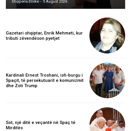
Shqiperia Etnike
-
5 August 2026
Gazetari shqiptar, Enrik Mehmeti, kur
tributi zëvendëson pyetjet
Kardinali Ernest Troshani, ish-burgu i
Spaçit, të persekutuarit e komunizmit
dhe Zoti Trump
Sot, një ditë e veçantë në Spaç të
Mirditës