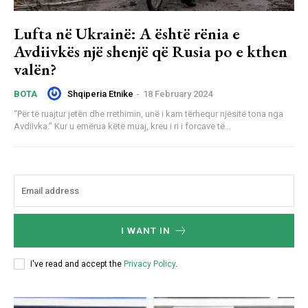
Lufta në Ukrainë: A është rënia e
Avdiivkës një shenjë që Rusia po e kthen
valën?
Shqiperia Etnike
-
18 February 2024
BOTA
“Për të ruajtur jetën dhe rrethimin, unë i kam tërhequr njësitë tona nga
Avdiivka.” Kur u emërua këtë muaj, kreu i ri i forcave të...
I WANT IN
I've read and accept the
Privacy Policy
.