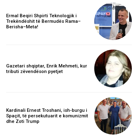
Ermal Beqiri Shpirti Teknologjik i
Trekëndëshit të Bermudës Rama–
Berisha–Meta!
Gazetari shqiptar, Enrik Mehmeti, kur
tributi zëvendëson pyetjet
Kardinali Ernest Troshani, ish-burgu i
Spaçit, të persekutuarit e komunizmit
dhe Zoti Trump