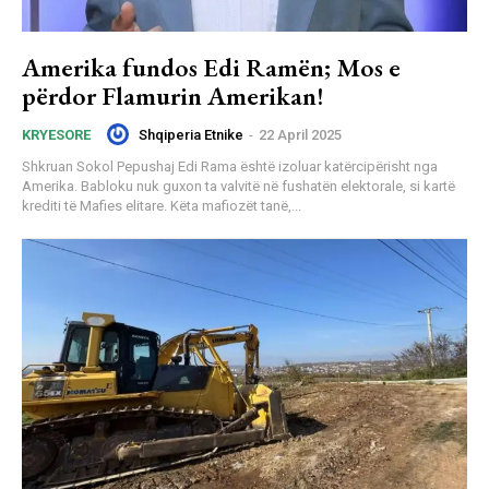
Amerika fundos Edi Ramën; Mos e
përdor Flamurin Amerikan!
Shqiperia Etnike
-
22 April 2025
KRYESORE
Shkruan Sokol Pepushaj Edi Rama është izoluar katërcipërisht nga
Amerika. Babloku nuk guxon ta valvitë në fushatën elektorale, si kartë
krediti të Mafies elitare. Këta mafiozët tanë,...