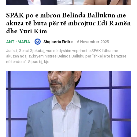
SPAK po e mbron Belinda Ballukun me
akuza të buta për të mbrojtur Edi Ramën
dhe Yuri Kim
Shqiperia Etnike
-
6 November 2025
ANTI-MAFIA
Juristi, Genci Gjokutaj, vuri në dyshim veprimet e SPAK lidhur me
akuzën ndaj zv.kryeministres Belinda Balluku për “shkelje të barazisë
në tendera”. Sipas tij, kjo...