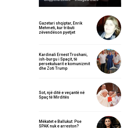
Gazetari shqiptar, Enrik
Mehmeti, kur tributi
zëvendëson pyetjet
Kardinali Ernest Troshani,
ish-burgu i Spaçit, të
persekutuarit e komunizmit
dhe Zoti Trump
Sot, një ditë e veçantë në
Spaç të Mirditës
Mëkatet e Ballukut: Pse
SPAK nuk e arreston?