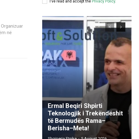
I've read and accept the
Privacy Policy
.
 Organizuar
hëm në
Ermal Beqiri Shpirti
Teknologjik i Trekëndëshit
të Bermudës Rama–
Berisha–Meta!
Shqiperia Etnike
-
5 August 2026