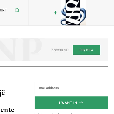
ORT
jë
I WANT IN
mente