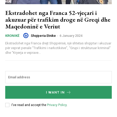
Ekstradohet nga Franca 52-vjeçari i
akuzuar për trafikim droge në Greqi dhe
Maqedoninë e Veriut
Shqiperia Etnike
-
6 January 2024
KRONIKË
Ekstradohet nga Franca drejt Shqipërisë, një shtetas shqiptar i akuzuar
për veprat penale “Trafikimi i narkotikëve”, “Grupi i strukturuar kriminal”
dhe “Kryerja e veprave...
I WANT IN
I've read and accept the
Privacy Policy
.