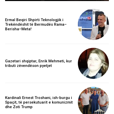
Ermal Beqiri Shpirti Teknologjik i
Trekëndëshit të Bermudës Rama–
Berisha–Meta!
Gazetari shqiptar, Enrik Mehmeti, kur
tributi zëvendëson pyetjet
Kardinali Ernest Troshani, ish-burgu i
Spaçit, të persekutuarit e komunizmit
dhe Zoti Trump